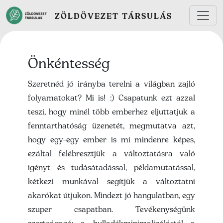
Ugrás a tartalomra
ZÖLDÖVEZET TÁRSULÁS
Önkéntesség
Szeretnéd jó irányba terelni a világban zajló
folyamatokat? Mi is! :) Csapatunk ezt azzal
teszi, hogy minél több emberhez eljuttatjuk a
fenntarthatóság üzenetét, megmutatva azt,
hogy egy-egy ember is mi mindenre képes,
ezáltal felébresztjük a változtatásra való
igényt és tudásátadással, példamutatással,
kétkezi munkával segítjük a változtatni
akarókat útjukon. Mindezt jó hangulatban, egy
szuper csapatban. Tevékenységünk