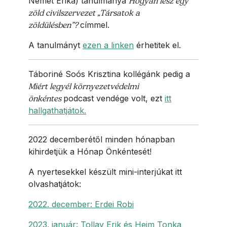
Német Erika) tanulmánya
Hogyan lesz egy
zöld civilszervezet „Társatok a
zöldülésben”?
címmel.
A tanulmányt
ezen a linken
érhetitek el.
Táboriné Soós Krisztina kollégánk pedig a
Miért legyél környezetvédelmi
önkéntes
podcast vendége volt, ezt
itt
hallgathatjátok.
2022 decemberétől minden hónapban
kihirdetjük a Hónap Önkéntesét!
A nyertesekkel készült mini-interjúkat itt
olvashatjátok:
2022. december: Erdei Robi
2023. január: Tollay Erik és Heim Tonka