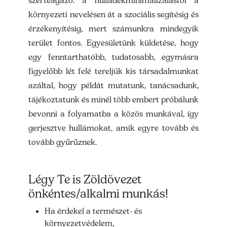
szerteágazó: a hulladékminimalizálástól a
környezeti nevelésen át a szociális segítésig és
érzékenyítésig, mert számunkra mindegyik
terület fontos. Egyesületünk küldetése, hogy
egy fenntarthatóbb, tudatosabb, egymásra
figyelőbb lét felé tereljük kis társadalmunkat
azáltal, hogy példát mutatunk, tanácsadunk,
tájékoztatunk és minél több embert próbálunk
bevonni a folyamatba a közös munkával, így
gerjesztve hullámokat, amik egyre tovább és
tovább gyűrűznek.
Légy Te is Zöldövezet
önkéntes/alkalmi munkás!
Ha érdekel a természet-­ és
környezetvédelem,