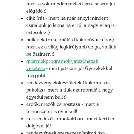
mert a sok minden mellett erre sosem jut
elég idő :)
cikk írás - mert ha már ennyi mindent
csinálunk jó lenne ha erről a nagy világ is
értesülne :)
hulladék frakcionálás (kukabúvárkodás) -
mert ez a világ legkirályabb dolga, valljuk
be őszintén :)
gyermekprogramok/játszóházak
vezetése
- mert játszani jó! Gyerekekkel
még jobb!
rendezvény előkészületek (kukamosás,
pakolás)- mert a fiúk azt mondják, hogy
egyedül nem buli :)
erdők, mezők csinosítása - mert a
természetet is óvni kell!
kertrendezési munkákban - mert kertben
dolgozni jó!
rendezvények szervezése/animálása -