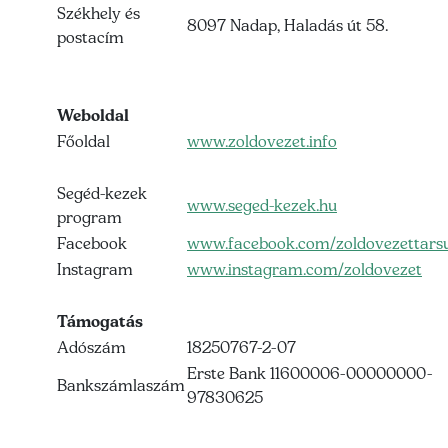
Székhely és
8097 Nadap, Haladás út 58.
postacím
Weboldal
Főoldal
www.zoldovezet.info
Segéd-kezek
www.seged-kezek.hu
program
Facebook
www.facebook.com/zoldovezettarsu
Instagram
www.instagram.com/zoldovezet
Támogatás
Adószám
18250767-2-07
Erste Bank 11600006-00000000-
Bankszámlaszám
97830625