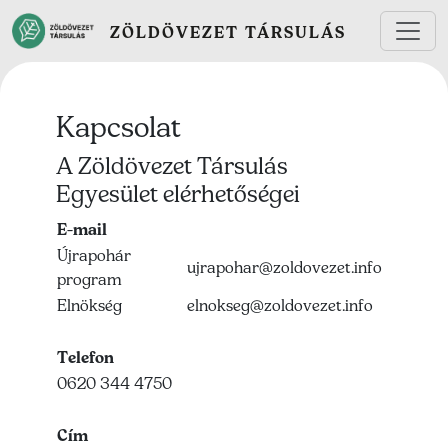
Ugrás a tartalomra
ZÖLDÖVEZET TÁRSULÁS
Kapcsolat
A Zöldövezet Társulás
Egyesület elérhetőségei
E-mail
Újrapohár
ujrapohar@zoldovezet.info
program
Elnökség
elnokseg@zoldovezet.info
Telefon
0620 344 4750
Cím