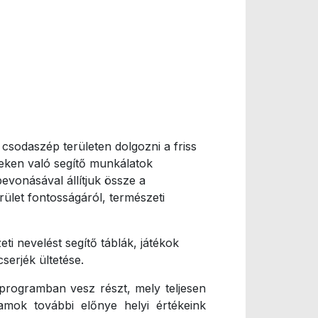
csodaszép területen dolgozni a friss
teken való segítő munkálatok
vonásával állítjuk össze a
rület fontosságáról, természeti
i nevelést segítő táblák, játékok
serjék ültetése.
 programban vesz részt, mely teljesen
ramok további előnye helyi értékeink