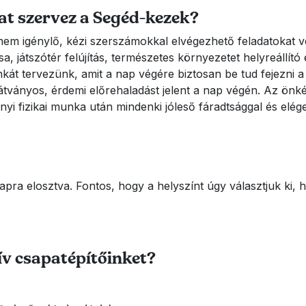
t szervez a Segéd-kezek?
nem igénylő, kézi szerszámokkal elvégezhető feladatokat vé
ása, játszótér felújítás, természetes környezetet helyreállí
át tervezünk, amit a nap végére biztosan be tud fejezni a c
átványos, érdemi előrehaladást jelent a nap végén. Az önk
yi fizikai munka után mindenki jóleső fáradtsággal és elége
napra elosztva. Fontos, hogy a helyszínt úgy választjuk k
ív csapatépítőinket?