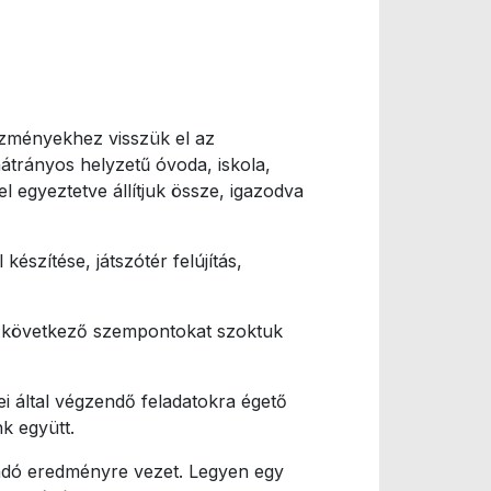
ézményekhez visszük el az
hátrányos helyzetű óvoda, iskola,
l egyeztetve állítjuk össze, igazodva
készítése, játszótér felújítás,
 a következő szempontokat szoktuk
 által végzendő feladatokra égető
nk együtt.
 adó eredményre vezet. Legyen egy