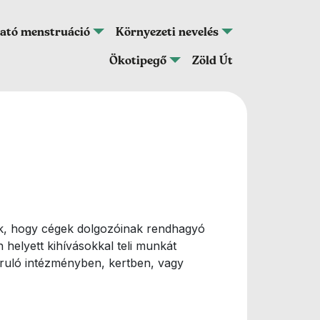
ató menstruáció
Környezeti nevelés
Ökotipegő
Zöld Út
nk, hogy cégek dolgozóinak rendhagyó
 helyett kihívásokkal teli munkát
zoruló intézményben, kertben, vagy