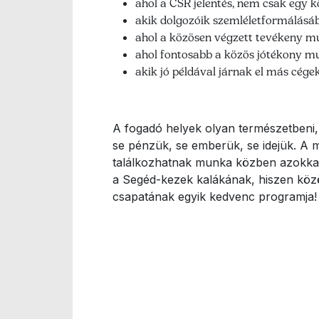
ahol a CSR jelentés, nem csak egy
akik dolgozóik szemléletformálásá
ahol a közösen végzett tevékeny m
ahol fontosabb a közös jótékony m
akik jó példával járnak el más cégek 
A fogadó helyek olyan természetbeni,
se pénzük, se emberük, se idejük. A 
találkozhatnak munka közben azokkal
a Segéd-kezek kalákának, hiszen közös
csapatának egyik kedvenc programja!