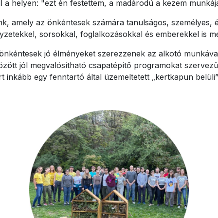
ll a helyen: "ezt én festettem, a madárodú a kezem munkája,
k, amely az önkéntesek számára tanulságos, személyes, érze
lyzetekkel, sorsokkal, foglalkozásokkal és emberekkel is 
önkéntesek jó élményeket szerezzenek az alkotó munkával.
között jól megvalósítható csapatépítő programokat szervez
rt inkább egy fenntartó által üzemeltetett „kertkapun belüli”