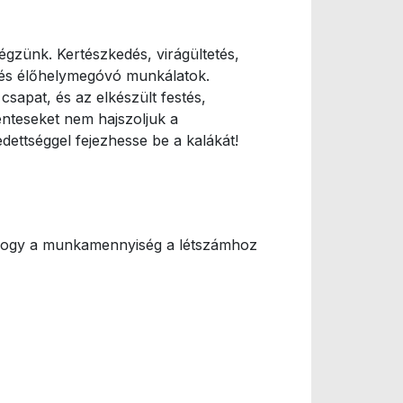
gzünk. Kertészkedés, virágültetés,
tó és élőhelymegóvó munkálatok.
sapat, és az elkészült festés,
énteseket nem hajszoljuk a
dettséggel fejezhesse be a kalákát!
i, hogy a munkamennyiség a létszámhoz