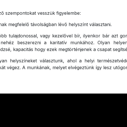
ező szempontokat vesszük figyelembe:
ak megfelelő távolságban lévő helyszínt választani.
több tulajdonossal, vagy kezelővel bír, ilyenkor bár azt 
 nehéz beszerezni a karitatív munkához. Olyan helye
büdzsé, kapacitás hogy ezek megtörténjenek a csapat segítsé
an helyszíneket választunk, ahol a helyi természetvédő
át végez. A munkának, melyet elvégeztünk így lesz utógo