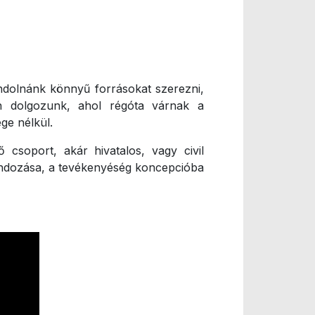
gondolnánk könnyű forrásokat szerezni,
n dolgozunk, ahol régóta várnak a
ge nélkül.
 csoport, akár hivatalos, vagy civil
ndozása, a tevékenyéség koncepcióba