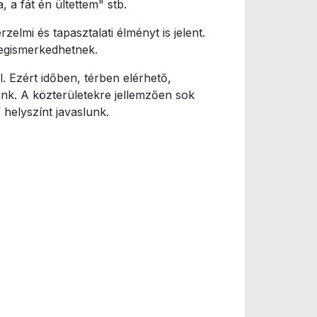
 a fát én ültettem" stb.
lmi és tapasztalati élményt is jelent.
megismerkedhetnek.
 Ezért időben, térben elérhető,
ünk. A közterületekre jellemzően sok
 helyszínt javaslunk.