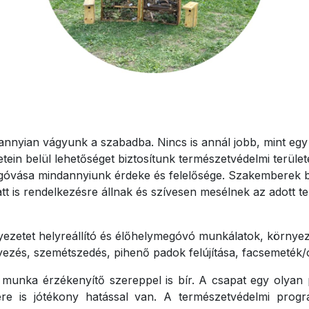
nnyian vágyunk a szabadba. Nincs is annál jobb, mint egy 
ein belül lehetőséget biztosítunk természetvédelmi terüle
góvása mindannyiunk érdeke és felelősége. Szakemberek be
att is rendelkezésre állnak és szívesen mesélnek az adott te
ezetet helyreállító és élőhelymegóvó munkálatok, környezet
yezés, szemétszedés, pihenő padok felújítása, facsemeték/c
 munka érzékenyítő szereppel is bír. A csapat egy olyan
gére is jótékony hatással van. A természetvédelmi prog