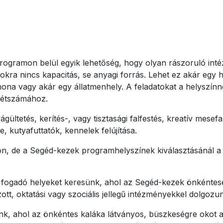
programon belül egyik lehetőség, hogy olyan rászoruló int
tokra nincs kapacitás, se anyagi forrás. Lehet ez akár egy 
ona vagy akár egy állatmenhely. A feladatokat a helyszínne
 létszámához.
ültetés, kerítés-, vagy tisztasági falfestés, kreatív mesefal 
, kutyafuttatók, kennelek felújítása.
l jön, de a Segéd-kezek programhelyszínek kiválasztásánál
fogadó helyeket keresünk, ahol az Segéd-kezek önkéntesei
ott, oktatási vagy szociális jellegű intézményekkel dolgozu
unk, ahol az önkéntes kaláka látványos, büszkeségre okot