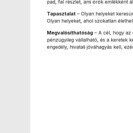
pad, fal részlet, ami örök emlékként á
Tapasztalat
– Olyan helyeket keresün
Olyan helyeket, ahol szokatlan élethe
Megvalósíthatóság
– A cél, hogy az 
pénzügyileg vállalható, és a keretek 
engedély, hivatali jóváhagyás kell, ezé