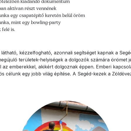
 kötelezően kiadandó dokumentum
ban aktívan részt vennének
unka egy csapatépítő keretén belül öröm
unka, mint egy bowling-party
felé is.
 látható, kézzelfogható, azonnali segítséget kapnak a Segé
megújuló területek-helyiségek a dolgozók számára örömet j
 az emberekkel, akikért dolgoznak éppen. Emberi kapcsola
 célunk egy jobb világ építése. A Segéd-kezek a Zöldöveze