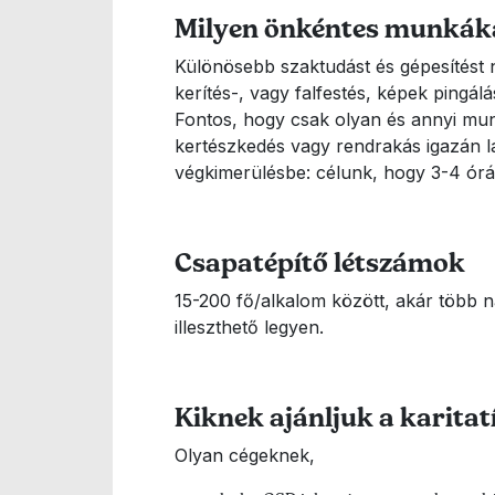
Milyen önkéntes munkáka
Különösebb szaktudást és gépesítést 
kerítés-, vagy falfestés, képek pingál
Fontos, hogy csak olyan és annyi munk
kertészkedés vagy rendrakás igazán l
végkimerülésbe: célunk, hogy 3-4 órán
Csapatépítő létszámok
15-200 fő/alkalom között, akár több 
illeszthető legyen.
Kiknek ajánljuk a karitat
Olyan cégeknek,