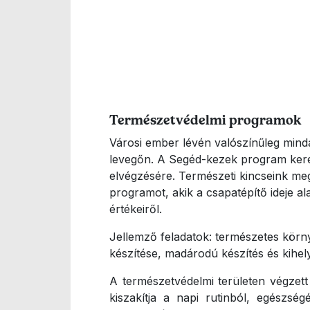
Természetvédelmi programok
Városi ember lévén valószínűleg minda
levegőn. A Segéd-kezek program keret
elvégzésére. Természeti kincseink me
programot, akik a csapatépítő ideje al
értékeiről.
Jellemző feladatok: természetes körny
készítése, madárodú készítés és kihel
A természetvédelmi területen végzett
kiszakítja a napi rutinból, egészsé