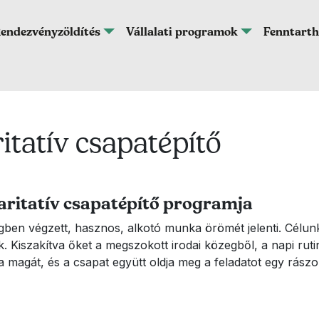
endezvényzöldítés
Vállalati programok
Fenntarth
itatív csapatépítő
aritatív csapatépítő programja
gben végzett, hasznos, alkotó munka örömét jelenti. Célu
Kiszakítva őket a megszokott irodai közegből, a napi rutin
ja magát, és a csapat együtt oldja meg a feladatot egy rás