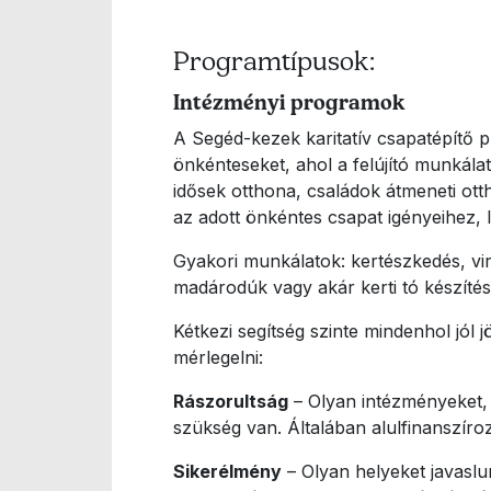
Programtípusok:
Intézményi programok
A Segéd-kezek karitatív csapatépítő 
önkénteseket, ahol a felújító munkála
idősek otthona, családok átmeneti otth
az adott önkéntes csapat igényeihez,
Gyakori munkálatok: kertészkedés, virág
madárodúk vagy akár kerti tó készítése
Kétkezi segítség szinte mindenhol jó
mérlegelni:
Rászorultság
– Olyan intézményeket, 
szükség van. Általában alulfinanszíroz
Sikerélmény
– Olyan helyeket javasl