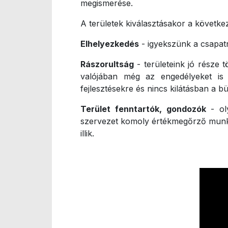
megismerése.
A területek kiválasztásakor a követk
Elhelyezkedés
- igyekszünk a csapatn
Rászorultság
- területeink jó része 
valójában még az engedélyeket is
fejlesztésekre és nincs kilátásban a 
Terület fenntartók, gondozók
- oly
szervezet komoly értékmegőrző munk
illik.