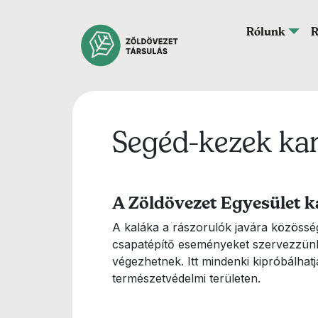
Ugrás a tartalomra
Fő navigáció
Rólunk
R
Segéd-kezek kar
A Zöldövezet Egyesület k
A kaláka a rászorulók javára közössé
csapatépítő eseményeket szervezzünk. 
végezhetnek. Itt mindenki kipróbálhat
természetvédelmi területen.