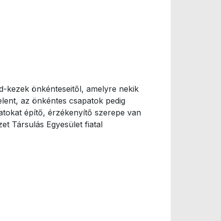
d-kezek önkénteseitől, amelyre nekik
elent, az önkéntes csapatok pedig
tokat építő, érzékenyítő szerepe van
t Társulás Egyesület fiatal