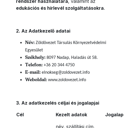
rendszer használatára
, valamint az
edukációs és hírlevél szolgáltatásokra
.
2. Az Adatkezelő adatai
Név:
Zöldövezet Társulás Környezetvédelmi
Egyesület
Székhely:
8097 Nadap, Haladás út 58.
Telefon:
+36 20 344 4750
E-mail:
elnokseg@zoldovezet.info
Weboldal:
www.zoldovezet.info
3. Az adatkezelés céljai és jogalapjai
Cél
Kezelt adatok
Jogalap
név, szállítási cím,