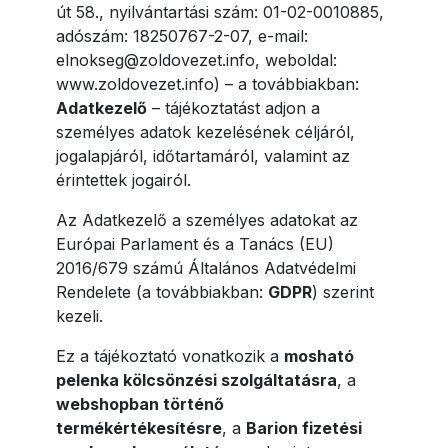
út 58., nyilvántartási szám: 01-02-0010885,
adószám: 18250767-2-07, e-mail:
elnokseg@zoldovezet.info, weboldal:
www.zoldovezet.info) – a továbbiakban:
Adatkezelő
– tájékoztatást adjon a
személyes adatok kezelésének céljáról,
jogalapjáról, időtartamáról, valamint az
érintettek jogairól.
Az Adatkezelő a személyes adatokat az
Európai Parlament és a Tanács (EU)
2016/679 számú Általános Adatvédelmi
Rendelete (a továbbiakban:
GDPR
) szerint
kezeli.
Ez a tájékoztató vonatkozik a
mosható
pelenka kölcsönzési szolgáltatásra
, a
webshopban történő
termékértékesítésre
, a
Barion fizetési