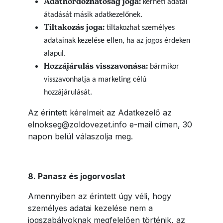
Adathordozhatóság joga:
kérheti adatai
átadását másik adatkezelőnek.
Tiltakozás joga:
tiltakozhat személyes
adatainak kezelése ellen, ha az jogos érdeken
alapul.
Hozzájárulás visszavonása:
bármikor
visszavonhatja a marketing célú
hozzájárulását.
Az érintett kérelmeit az Adatkezelő az
elnokseg@zoldovezet.info e-mail címen, 30
napon belül válaszolja meg.
8. Panasz és jogorvoslat
Amennyiben az érintett úgy véli, hogy
személyes adatai kezelése nem a
jogszabályoknak megfelelően történik, az