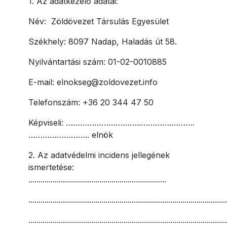
1. Az adatkezelő adatai:
Név:
Zöldövezet Társulás Egyesület
Székhely: 8097 Nadap, Haladás út 58.
Nyilvántartási szám: 01-02-0010885
E-mail: elnokseg@zoldovezet.info
Telefonszám: +36 20 344 47 50
Képviseli: …………………………..………….……….
…………………….. elnök
2. Az adatvédelmi incidens jellegének
ismertetése:
....................................................................
..................................................................................................
..................................................................................................