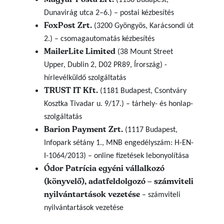
(1138 Budapest,
Dunavirág utca 2–6.) – postai kézbesítés
FoxPost Zrt.
(3200 Gyöngyös, Karácsondi út
2.) – csomagautomatás kézbesítés
MailerLite Limited
(38 Mount Street
Upper, Dublin 2, D02 PR89, Írország) -
hírlevélküldő szolgáltatás
TRUST IT Kft.
(1181 Budapest, Csontváry
Kosztka Tivadar u. 9/17.) – tárhely- és honlap-
szolgáltatás
Barion Payment Zrt.
(1117 Budapest,
Infopark sétány 1., MNB engedélyszám: H-EN-
I-1064/2013) – online fizetések lebonyolítása
Ódor Patrícia egyéni vállalkozó
(könyvelő), adatfeldolgozó – számviteli
nyilvántartások vezetése
– számviteli
nyilvántartások vezetése