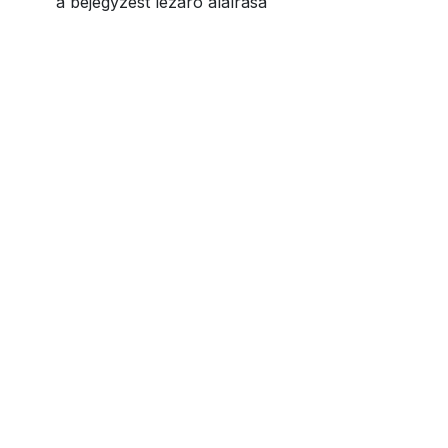
a bejegyzést lezáró aláírása