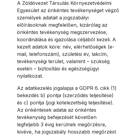
A Zöldövezet Társulás Környezetvédelmi
Egyesület az önkéntes tevékenységet végző
személyek adatait a jogszabályi
előírásoknak megfelelően, kizárólag az
önkéntes tevékenység megszervezése,
koordinálása és igazolása céljából kezeli. A
kezelt adatok köre: név, elérhetőségek (e-
mail, telefonszám), születési év, lakcím,
tevékenységi terület, valamint – szükség
esetén – biztosítási és egészségügyi
nyilatkozat.
Az adatkezelés jogalapja a GDPR 6. cikk (1)
bekezdés b) pontja (szerződés teljesítése)
és c) pontja (jogi kötelezettség teljesítése).
Az önkéntesek adatai az önkéntes
tevékenység befejezését követően
legfeljebb 3 évig kerülnek megőrzésre,
kivéve, ha jogszabály hosszabb megőrzést