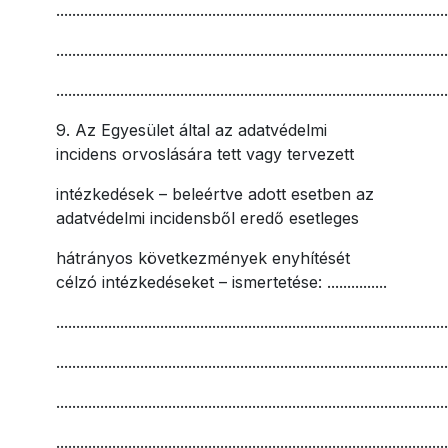
..................................................................................................
..................................................................................................
..................................................................................................
9. Az Egyesület által az adatvédelmi
incidens orvoslására tett vagy tervezett
intézkedések – beleértve adott esetben az
adatvédelmi incidensből eredő esetleges
hátrányos következmények enyhítését
célzó intézkedéseket – ismertetése: ...............
..................................................................................................
..................................................................................................
..................................................................................................
..................................................................................................