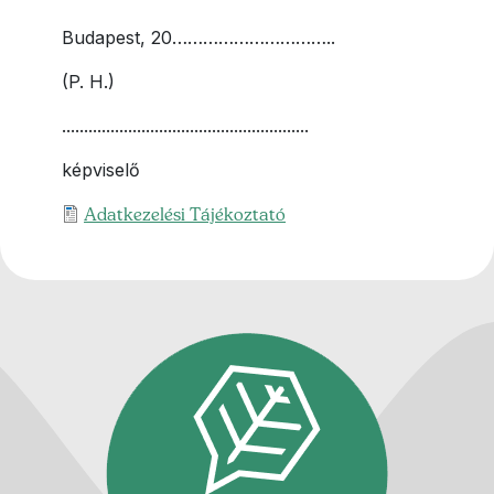
Budapest, 20…………………………..
(P. H.)
........................................................
képviselő
Feltöltött fileok
Adatkezelési Tájékoztató