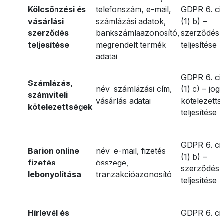
Kölcsönzési és
telefonszám, e-mail,
GDPR 6. c
vásárlási
számlázási adatok,
(1) b) –
szerződés
bankszámlaazonosító,
szerződés
teljesítése
megrendelt termék
teljesítése
adatai
GDPR 6. c
Számlázás,
név, számlázási cím,
(1) c) – jog
számviteli
vásárlás adatai
kötelezett
kötelezettségek
teljesítése
GDPR 6. c
Barion online
név, e-mail, fizetés
(1) b) –
fizetés
összege,
szerződés
lebonyolítása
tranzakcióazonosító
teljesítése
Hírlevél és
GDPR 6. c