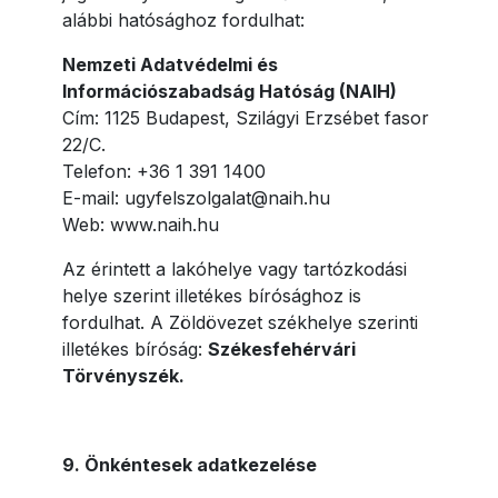
alábbi hatósághoz fordulhat:
Nemzeti Adatvédelmi és
Információszabadság Hatóság (NAIH)
Cím: 1125 Budapest, Szilágyi Erzsébet fasor
22/C.
Telefon: +36 1 391 1400
E-mail: ugyfelszolgalat@naih.hu
Web: www.naih.hu
Az érintett a lakóhelye vagy tartózkodási
helye szerint illetékes bírósághoz is
fordulhat. A Zöldövezet székhelye szerinti
illetékes bíróság:
Székesfehérvári
Törvényszék.
9. Önkéntesek adatkezelése