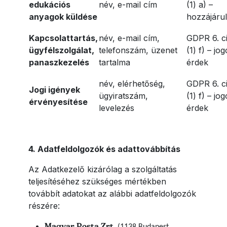
edukációs
név, e-mail cím
(1) a) –
anyagok küldése
hozzájáru
Kapcsolattartás,
név, e-mail cím,
GDPR 6. c
ügyfélszolgálat,
telefonszám, üzenet
(1) f) – jo
panaszkezelés
tartalma
érdek
név, elérhetőség,
GDPR 6. c
Jogi igények
ügyiratszám,
(1) f) – jo
érvényesítése
levelezés
érdek
4. Adatfeldolgozók és adattovábbítás
Az Adatkezelő kizárólag a szolgáltatás
teljesítéséhez szükséges mértékben
továbbít adatokat az alábbi adatfeldolgozók
részére:
Magyar Posta Zrt.