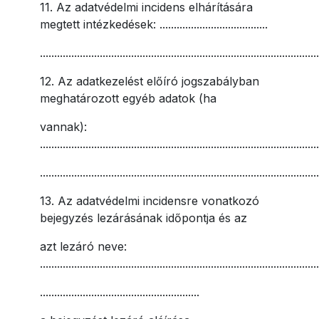
11. Az adatvédelmi incidens elhárítására
megtett intézkedések: ......................................
.................................................................................................
12. Az adatkezelést előíró jogszabályban
meghatározott egyéb adatok (ha
vannak):
..................................................................................................
.................................................................................................
13. Az adatvédelmi incidensre vonatkozó
bejegyzés lezárásának időpontja és az
azt lezáró neve:
..................................................................................................
........................................................