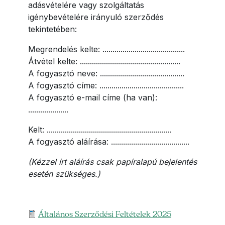
adásvételére vagy szolgáltatás
igénybevételére irányuló szerződés
tekintetében:
Megrendelés kelte: .........................................
Átvétel kelte: ..................................................
A fogyasztó neve: ..........................................
A fogyasztó címe: ..........................................
A fogyasztó e-mail címe (ha van):
....................
Kelt: ..............................................................
A fogyasztó aláírása: .......................................
(Kézzel írt aláírás csak papíralapú bejelentés
esetén szükséges.)
Feltöltött fileok
Általános Szerződési Feltételek 2025