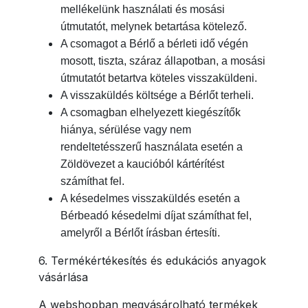
mellékelünk használati és mosási
útmutatót, melynek betartása kötelező.
A csomagot a Bérlő a bérleti idő végén
mosott, tiszta, száraz állapotban, a mosási
útmutatót betartva köteles visszaküldeni.
A visszaküldés költsége a Bérlőt terheli.
A csomagban elhelyezett kiegészítők
hiánya, sérülése vagy nem
rendeltetésszerű használata esetén a
Zöldövezet a kaucióból kártérítést
számíthat fel.
A késedelmes visszaküldés esetén a
Bérbeadó késedelmi díjat számíthat fel,
amelyről a Bérlőt írásban értesíti.
6. Termékértékesítés és edukációs anyagok
vásárlása
A webshopban megvásárolható termékek