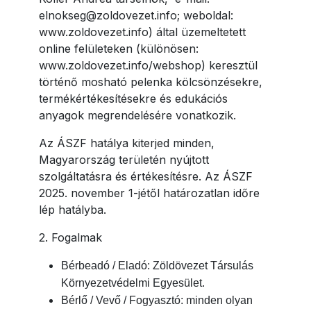
elnokseg@zoldovezet.info; weboldal:
www.zoldovezet.info) által üzemeltetett
online felületeken (különösen:
www.zoldovezet.info/webshop) keresztül
történő mosható pelenka kölcsönzésekre,
termékértékesítésekre és edukációs
anyagok megrendelésére vonatkozik.
Az ÁSZF hatálya kiterjed minden,
Magyarország területén nyújtott
szolgáltatásra és értékesítésre. Az ÁSZF
2025. november 1-jétől határozatlan időre
lép hatályba.
2. Fogalmak
Bérbeadó / Eladó: Zöldövezet Társulás
Környezetvédelmi Egyesület.
Bérlő / Vevő / Fogyasztó: minden olyan