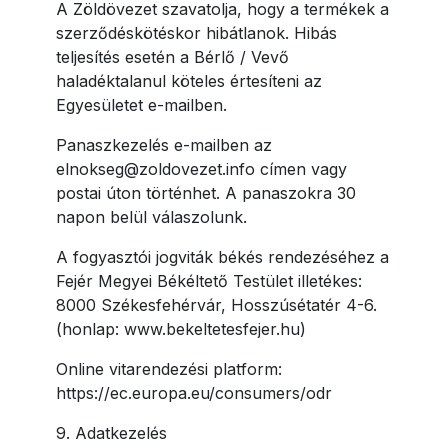
A Zöldövezet szavatolja, hogy a termékek a
szerződéskötéskor hibátlanok. Hibás
teljesítés esetén a Bérlő / Vevő
haladéktalanul köteles értesíteni az
Egyesületet e-mailben.
Panaszkezelés e-mailben az
elnokseg@zoldovezet.info címen vagy
postai úton történhet. A panaszokra 30
napon belül válaszolunk.
A fogyasztói jogviták békés rendezéséhez a
Fejér Megyei Békéltető Testület illetékes:
8000 Székesfehérvár, Hosszúsétatér 4-6.
(honlap: www.bekeltetesfejer.hu)
Online vitarendezési platform:
https://ec.europa.eu/consumers/odr
9. Adatkezelés