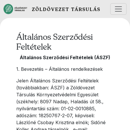
Ugrás a tartalomra
ZÖLDÖVEZET TÁRSULÁS
Általános Szerződési
Feltételek
Általános Szerződési Feltételek (ÁSZF)
1. Bevezetés – Általános rendelkezések
Jelen Általános Szerződési Feltételek
(továbbiakban: ÁSZF) a Zöldövezet
Társulás Környezetvédelmi Egyesület
(székhely: 8097 Nadap, Haladás út 58.,
nyilvántartási szám: 01-02-0010885,
adószám: 18250767-2-07, képviseli:
Lászlóné Csobay Krisztina elnök; Sidóné
Koller Andrea társelnök,
e-mail: