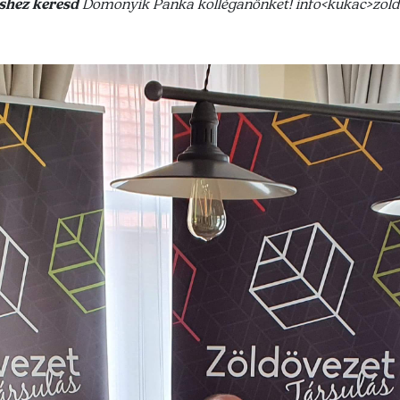
shez keresd
Domonyik Panka kolléganőnket! info<kukac>zold