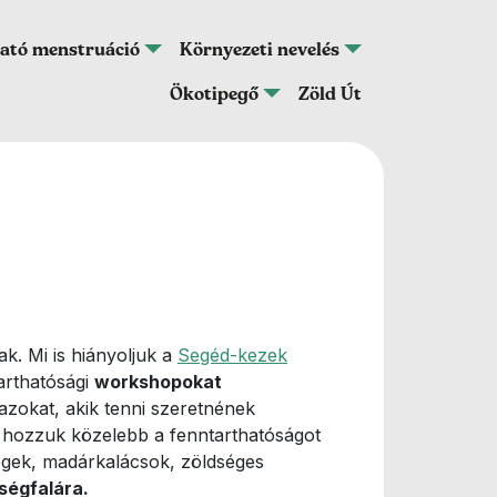
ató menstruáció
Környezeti nevelés
Ökotipegő
Zöld Út
. Mi is hiányoljuk a
Segéd-kezek
arthatósági
workshopokat
zokat, akik tenni szeretnének
l hozzuk közelebb a fenntarthatóságot
ségek, madárkalácsok, zöldséges
ségfalára.