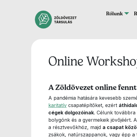
Ugrás a tartalomra
Fő navigáció
Rólunk
R
Online Worksho
A Zöldövezet online fenn
A pandémia hatására kevesebb személ
karitatív
csapatépítőket, ezért
áthidal
cégek dolgozóinak
. Célunk továbbra
bolygónk és a gyermekeik jövőjéért. 
a résztvevőkhöz, majd
a csapat közö
zsákok, natúrszappanok, vagy épp a 