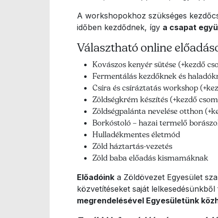
A workshopokhoz szükséges kezdőcsom
időben kezdődnek, így
a csapat együ
Választható online előadá
Kovászos kenyér sütése (+kezdő c
Fermentálás kezdőknek és haladók
Csíra és csíráztatás workshop (+k
Zöldségkrém készítés (+kezdő cso
Zöldségpalánta nevelése otthon (+
Borkóstoló – hazai termelő borász
Hulladékmentes életmód
Zöld háztartás-vezetés
Zöld baba előadás kismamáknak
Előadóink
a Zöldövezet Egyesület szak
közvetítéseket saját lelkesedésünkből
megrendelésével Egyesületünk közh