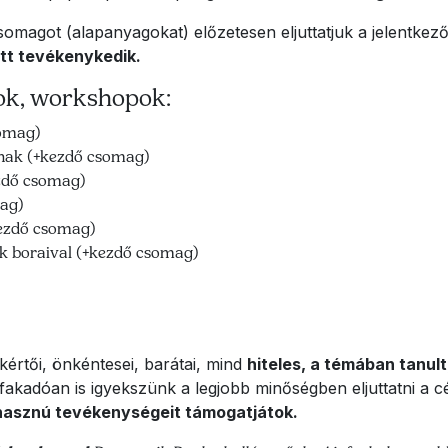
agot (alapanyagokat) előzetesen eljuttatjuk a jelentkező
tt tevékenykedik.
sok, workshopok:
somag)
nak (+kezdő csomag)
ezdő csomag)
mag)
kezdő csomag)
ok boraival (+kezdő csomag)
értői, önkéntesei, barátai, mind
hiteles, a témában tanul
 fakadóan is igyekszünk a legjobb minőségben eljuttatni a 
asznú tevékenységeit támogatjátok.