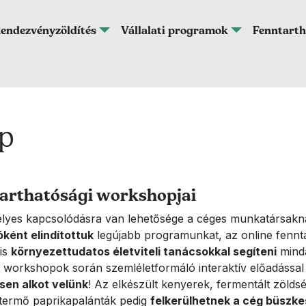
endezvényzöldítés
Vállalati programok
Fenntarth
p
tarthatósági workshopjai
yes kapcsolódásra van lehetősége a céges munkatársaknak
óként elindítottuk
legújabb programunkat, az online fennt
 is
környezettudatos életviteli tanácsokkal segíteni
minda
A workshopok során szemléletformáló interaktív előadássa
sen alkot velünk
! Az elkészült kenyerek, fermentált zöld
termő paprikapalánták pedig
felkerülhetnek a cég büszke