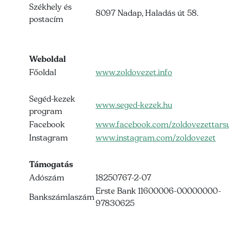
Székhely és
8097 Nadap, Haladás út 58.
postacím
Weboldal
Főoldal
www.zoldovezet.info
Segéd-kezek
www.seged-kezek.hu
program
Facebook
www.facebook.com/zoldovezettarsu
Instagram
www.instagram.com/zoldovezet
Támogatás
Adószám
18250767-2-07
Erste Bank 11600006-00000000-
Bankszámlaszám
97830625