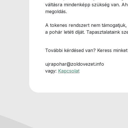
váltásra mindenképp szükség van. Aho
megoldás.
A tokenes rendszert nem támogatjuk, 
a pohár letéti díját. Tapasztalataink 
További kérdésed van? Keress minket 
ujrapohar@zoldovezet.info
vagy:
Kapcsolat