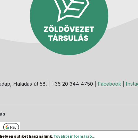
dap, Haladás út 58. | +36 20 344 4750 |
Facebook
|
Inst
dás
helyen sütiket használunk.
További információ...