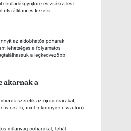
bb hulladékgyűjtőre és zsákra lesz
elszállítani és kezelni.
ennyit az eldobhatós poharak
nem lehetséges a folyamatos
egtalálhassuk a legkedvezőbb
se akarnak a
berek szeretik az újrapoharakat,
n is néz ki, mint a könnyen összetörő
atos műanyag poharakat, tehát