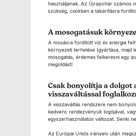
használjanak. Az Újrapohár számos más
szükség, csökken a takarításra fordítot
A mosogatásuk környezet
A mosásra fordított víz és energia f
környezeti terhelése (gyártása, majd 
mosogatás, érdemes felkeresni egy i
megoldást!
Csak bonyolítja a dolgot
visszaváltással foglalkoz
A visszaváltás rendszere nem bonyol
kedvenc rendezvényük logójával, vagy
egyszerhasználatos változat. Senki 
Az Európai Uniós irányelv után megszü