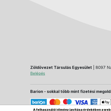
Zöldövezet Társulás Egyesület
| 8097 Na
Belépés
Barion - sokkal több mint fizetési megol
A felhasználói élmény javítása érdekében a web