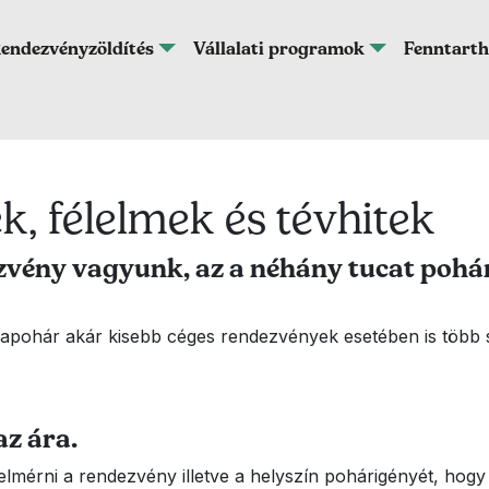
endezvényzöldítés
Vállalati programok
Fenntarth
k, félelmek és tévhitek
zvény vagyunk, az a néhány tucat pohá
rapohár akár kisebb céges rendezvények esetében is több
az ára.
elmérni a rendezvény illetve a helyszín pohárigényét, hog