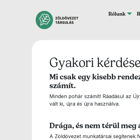
Ugrás a tartalomra
Fő navigáció
Rólunk
R
Gyakori kérdése
Mi csak egy kisebb rende
számít.
Minden pohár számít! Ráadásul az Új
vált ki, újra és újra használva.
Drága, és nem térül meg 
A Zöldövezet munkatársai segítenek f