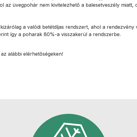
l az üvegpohár nem kivitelezhető a balesetveszély miatt, 
kizárólag a valódi betétdíjas rendszert, ahol a rendezvén
szerint így a poharak 80%-a visszakerül a rendszerbe.
az alábbi elérhetőségeken!