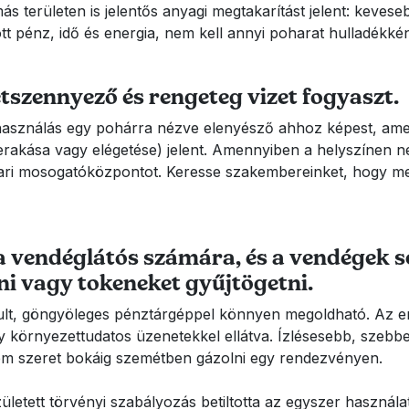
 területen is jelentős anyagi megtakarítást jelent: kevese
t pénz, idő és energia, nem kell annyi poharat hulladékként 
szennyező és rengeteg vizet fogyaszt.
elhasználás egy pohárra nézve elenyésző ahhoz képest, am
lerakása vagy elégetése) jelent. Amennyiben a helyszínen 
pari mosogatóközpontot. Keresse szakembereinket, hogy m
 a vendéglátós számára, és a vendégek 
ni vagy tokeneket gyűjtögetni.
ult, göngyöleges pénztárgéppel könnyen megoldható. Az em
 környezettudatos üzenetekkel ellátva. Ízlésesebb, szebbe
nem szeret bokáig szemétben gázolni egy rendezvényen.
letett törvényi szabályozás betiltotta az egyszer használ