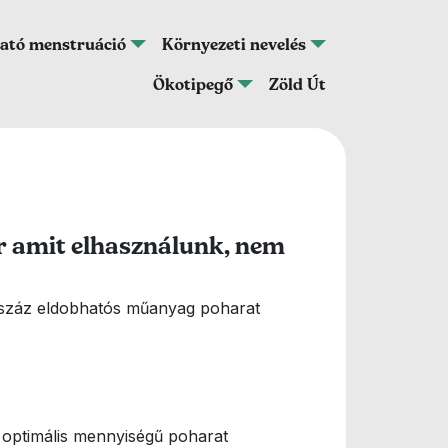
ató menstruáció
Környezeti nevelés
Ökotipegő
Zöld Út
r amit elhasználunk, nem
 száz eldobhatós műanyag poharat
y optimális mennyiségű poharat