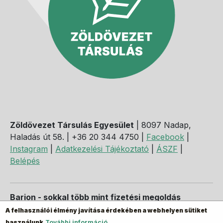
Zöldövezet Társulás Egyesület
| 8097 Nadap,
Haladás út 58. | +36 20 344 4750 |
Facebook
|
Instagram
|
Adatkezelési Tájékoztató
|
ÁSZF
|
Belépés
Barion - sokkal több mint fizetési megoldás
A felhasználói élmény javítása érdekében a webhelyen sütiket
használunk.
További információ...