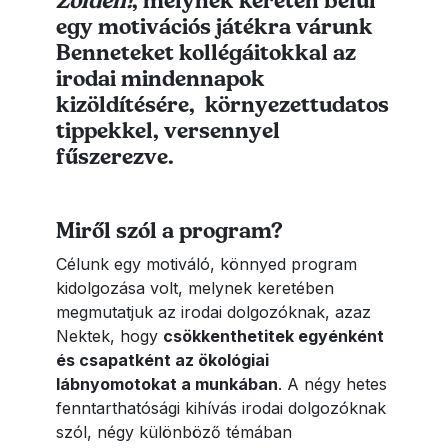
Zölden!
, melynek keretén belül
egy motivációs játékra várunk
Benneteket kollégáitokkal az
irodai mindennapok
kizöldítésére, környezettudatos
tippekkel, versennyel
fűszerezve.
Miről szól a program?
Célunk egy motiváló, könnyed program
kidolgozása volt, melynek keretében
megmutatjuk az irodai dolgozóknak, azaz
Nektek, hogy
csökkenthetitek egyénként
és csapatként az ökológiai
lábnyomotokat a munkában
. A négy hetes
fenntarthatósági kihívás irodai dolgozóknak
szól, négy különböző témában