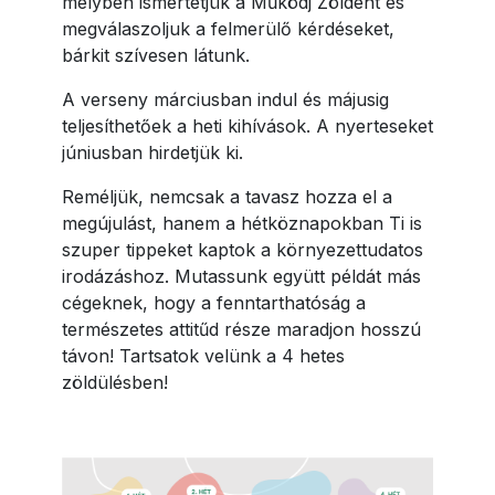
melyben ismertetjük a Működj Zöldent és
megválaszoljuk a felmerülő kérdéseket,
bárkit szívesen látunk.
A verseny márciusban indul és májusig
teljesíthetőek a heti kihívások. A nyerteseket
júniusban hirdetjük ki.
Reméljük, nemcsak a tavasz hozza el a
megújulást, hanem a hétköznapokban Ti is
szuper tippeket kaptok a környezettudatos
irodázáshoz. Mutassunk együtt példát más
cégeknek, hogy a fenntarthatóság a
természetes attitűd része maradjon hosszú
távon! Tartsatok velünk a 4 hetes
zöldülésben!