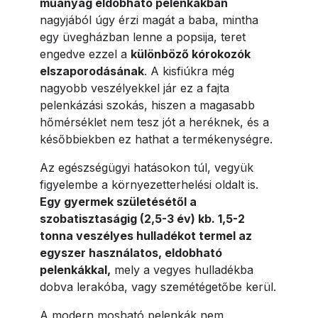
műanyag eldobható pelenkákban
nagyjából úgy érzi magát a baba, mintha
egy üvegházban lenne a popsija, teret
engedve ezzel a
különböző kórokozók
elszaporodásának
. A kisfiúkra még
nagyobb veszélyekkel jár ez a fajta
pelenkázási szokás, hiszen a magasabb
hőmérséklet nem tesz jót a heréknek, és a
későbbiekben ez hathat a termékenységre.
Az egészségügyi hatásokon túl, vegyük
figyelembe a környezetterhelési oldalt is.
Egy gyermek születésétől a
szobatisztaságig (2,5-3 év) kb. 1,5-2
tonna veszélyes hulladékot termel az
egyszer használatos, eldobható
pelenkákkal,
mely a vegyes hulladékba
dobva lerakóba, vagy szemétégetőbe kerül.
A modern mosható pelenkák nem