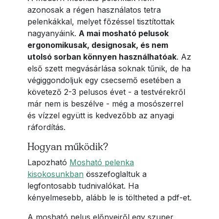
azonosak a régen használatos tetra
pelenkákkal, melyet főzéssel tisztítottak
nagyanyáink.
A mai mosható pelusok
ergonomikusak, designosak, és nem
utolsó sorban könnyen használhatóak
. Az
első szett megvásárlása soknak tűnik, de ha
végiggondoljuk egy csecsemő esetében a
követező 2-3 pelusos évet - a testvérekről
már nem is beszélve - még a mosószerrel
és vízzel együtt is kedvezőbb az anyagi
ráfordítás.
Hogyan működik?
Lapozható
Mosható pelenka
kisokosunkban
összefoglaltuk a
legfontosabb tudnivalókat. Ha
kényelmesebb, alább le is töltheted a pdf-et.
A mosható pelus előnyeiről egy szuper