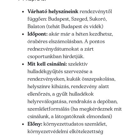
Várható helyszíneink
rendezvénytől
függően: Budapest, Szeged, Sukoró,
Balaton (tehát Budapest és vidék)
Időpont:
akár már a héten kezdhetsz,
órabéres elszámolásban. A pontos
rednezvénydátumokat a zárt
csoportunkban hirdetjük.
Mit kell csinálni:
szelektív
hulladékgyűjtés szervezése a
rendezvényeken, kukák összepakolása,
helyszínre kihúzás, rendezvény alatt
ellenőrzés, a gyűlt hulladékok
helyreválogatása, rendrakás a depóban,
szemléletformálás (ha megkérdeznek mit
csinálunk, a látogatóknak elmondani)
Előny:
környezettudatos szemlélet,
környezetvédelmi elkötelezettség