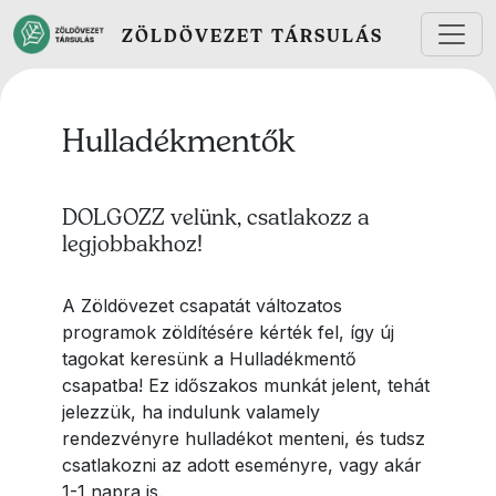
Ugrás a tartalomra
ZÖLDÖVEZET TÁRSULÁS
Hulladékmentők
DOLGOZZ velünk, csatlakozz a
legjobbakhoz!
A Zöldövezet csapatát változatos
programok zöldítésére kérték fel, így új
tagokat keresünk a Hulladékmentő
csapatba! Ez időszakos munkát jelent, tehát
jelezzük, ha indulunk valamely
rendezvényre hulladékot menteni, és tudsz
csatlakozni az adott eseményre, vagy akár
1-1 napra is.