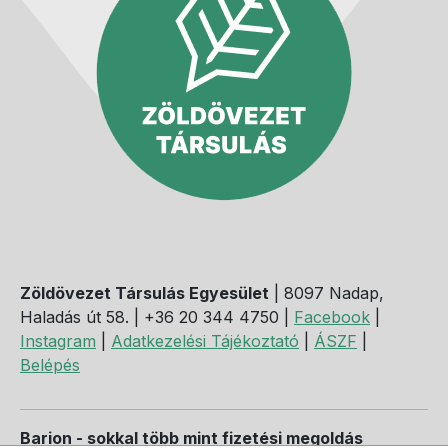
Zöldövezet Társulás Egyesület
| 8097 Nadap,
Haladás út 58. | +36 20 344 4750 |
Facebook
|
Instagram
|
Adatkezelési Tájékoztató
|
ÁSZF
|
Belépés
Barion - sokkal több mint fizetési megoldás