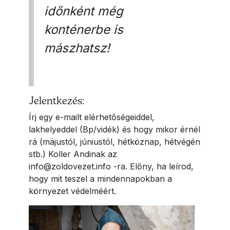
időnként még
konténerbe is
mászhatsz!
Jelentkezés:
Írj egy e-mailt elérhetőségeiddel,
lakhelyeddel (Bp/vidék) és hogy mikor érnél
rá (májustól, júniustól, hétköznap, hétvégén
stb.) Koller Andinak az
info@zoldovezet.info -ra. Előny, ha leírod,
hogy mit teszel a mindennapokban a
környezet védelméért.