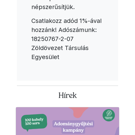
népszerűsítjük.
Csatlakozz adód 1%-ával
hozzánk! Adószámunk:
18250767-2-07
Zöldövezet Társulás
Egyesület
Hírek