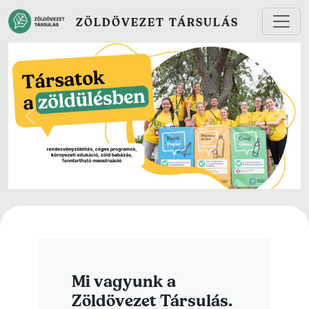
Ugrás a tartalomra
ZÖLDÖVEZET TÁRSULÁS
Előző
Követ
Mi vagyunk a
Zöldövezet Társulás.