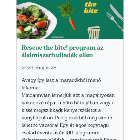
Rescue the bite! program az
élelmiszerhulladék ellen
2026. május 28.
Avagy így lesz a maradékból menő
lakoma:
Mindannyian ismerjük azt a magányosan
kókadozó répát a hűtő hátuljában vagy a
kissé megszikkadt kenyérszeletet a
konyhapulton. Pedig ezekből még simán
lehetne vacsora! Egy átlagos négytagú
család évente akár 100 kilogramm