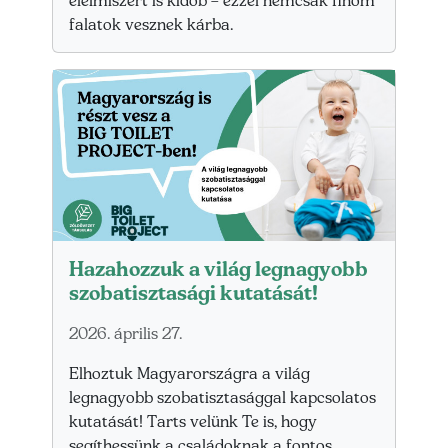
élelmiszert is kidob – ezzel nemcsak finom
falatok vesznek kárba.
Hazahozzuk a világ legnagyobb
szobatisztasági kutatását!
2026. április 27.
Elhoztuk Magyarországra a világ
legnagyobb szobatisztasággal kapcsolatos
kutatását! Tarts velünk Te is, hogy
segíthessünk a családoknak a fontos