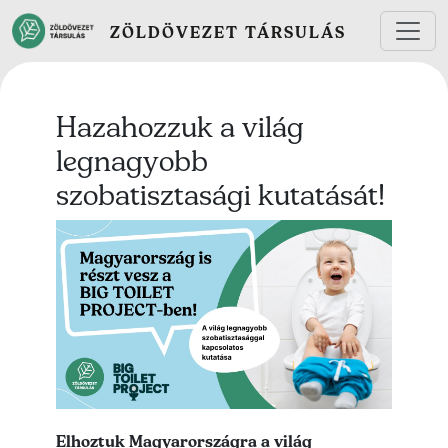
Ugrás a tartalomra
ZÖLDÖVEZET TÁRSULÁS
Hazahozzuk a világ
legnagyobb
szobatisztasági kutatását!
Lead kép
Lead szöveg
Elhoztuk Magyarországra a világ