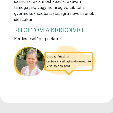
szánunk, akik most kezdik, aktívan
támogatják, vagy nemrég voltak túl a
gyermekük szobatisztaságra nevelésének
időszakán.
KITÖLTÖM A KÉRDŐÍVET
Kérdés esetén írj nekünk: