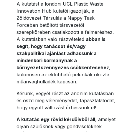
A kutatást a londoni UCL Plastic Waste
Innovation Hub kutatói igazolják, a
Zöldövezet Társulás a Nappy Task
Forceban betöltött társvezetői
szerepkörében csatlakozott a felméréshez.
A kutatásban való részvételed
abban is
segít, hogy tanácsot és/vagy
szakpolitikai ajánlást adhassunk a
mindenkori kormánynak a
környezetszennyezés csökkentéséhez
,
különösen az eldobható pelenkák okozta
műanyaghulladék kapcsán.
Kérünk, vegyél részt az anonim kutatásban
és oszd meg véleményedet, tapasztalatodat,
hogy együtt változást érhessünk el!
A kutatás egy rövid kérdőívből áll,
amelyet
olyan szülőknek vagy gondviselőknek