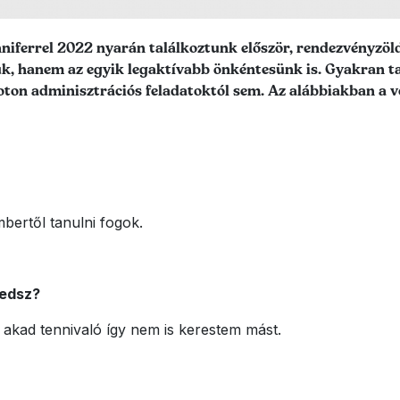
iferrel 2022 nyarán találkoztunk először, rendezvényzöl
k, hanem az egyik legaktívabb önkéntesünk is. Gyakran ta
ton adminisztrációs feladatoktól sem. Az alábbiakban a ve
bertől tanulni fogok.
kedsz?
 akad tennivaló így nem is kerestem mást.