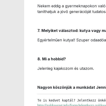
Nekem eddig a gyermeknapokon való kr
taníthatjuk a jövő generációját tudat
7. Melyiket választod: kutya vagy 
Egyértelműen kutya!! Szuper odaadóa
8. Mi a hobbid?
Jelenleg kajakozom és utazom.
Nagyon köszönjük a munkádat Jenn
http://zoldovezet.info/form/jelentkezz-zoldo