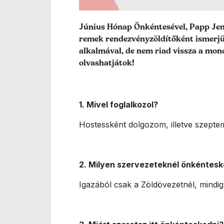
Lead szöveg
Június Hónap Önkéntesével, Papp Jenn
remek rendezvényzöldítőként ismerjü
alkalmával, de nem riad vissza a mono
olvashatjátok!
1. Mivel foglalkozol?
Hostessként dolgozom, illetve szeptem
2. Milyen szervezeteknél önkéntes
Igazából csak a Zöldövezetnél, mindig