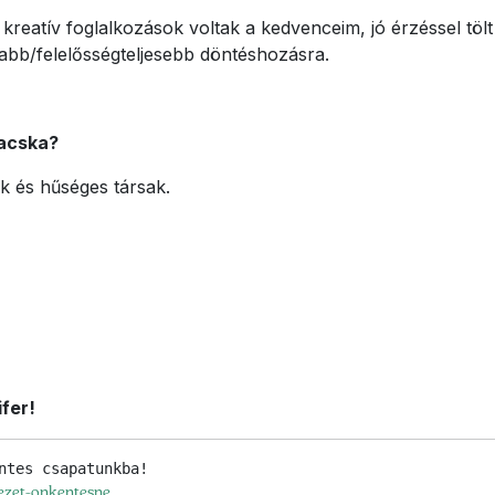
eatív foglalkozások voltak a kedvenceim, jó érzéssel tölt
osabb/felelősségteljesebb döntéshozásra.
macska?
k és hűséges társak.
ifer!
vezet-onkentesne