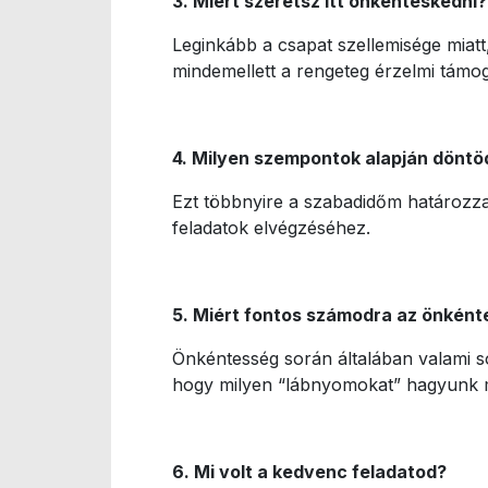
3. Miért szeretsz itt önkénteskedni?
Leginkább a csapat szellemisége miatt,
mindemellett a rengeteg érzelmi támog
4. Milyen szempontok alapján döntöd
Ezt többnyire a szabadidőm határozza
feladatok elvégzéséhez.
5. Miért fontos számodra az önkén
Önkéntesség során általában valami s
hogy milyen “lábnyomokat” hagyunk m
6. Mi volt a kedvenc feladatod?