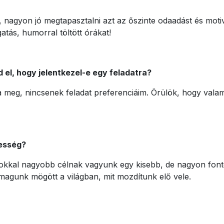
 nagyon jó megtapasztalni azt az őszinte odaadást és motivá
atás, humorral töltött órákat!
 el, hogy jelentkezel-e egy feladatra?
 meg, nincsenek feladat preferenciáim. Örülök, hogy val
tesség?
okkal nagyobb célnak vagyunk egy kisebb, de nagyon fonto
agunk mögött a világban, mit mozdítunk elő vele.