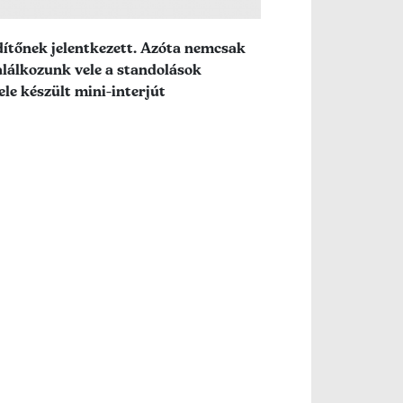
dítőnek jelentkezett. Azóta nemcsak
lálkozunk vele a standolások
le készült mini-interjút