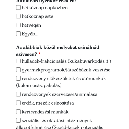
Általában ilyenkor érek rá:
hétköznap napközben
hétköznap este
hétvégén
Egyéb…
Az alábbiak közül melyeket csinálnád
szívesen?
hulladék-frakcionálás (kukabúvárkodás :) )
gyermekprogramok/játszóházak vezetése
rendezvény előkészületek és utómunkák
(kukamosás, pakolás)
rendezvények szervezése/animálása
erdők, mezők csinosítása
kertrendezési munkák
szociális- és oktatási intézmények
állapotfelmérése (Segéd-kezek potenciális