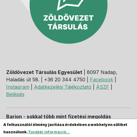
Zöldövezet Társulás Egyesület
| 8097 Nadap,
Haladás út 58. | +36 20 344 4750 |
Facebook
|
Instagram
|
Adatkezelési Tájékoztató
|
ÁSZF
|
Belépés
Barion - sokkal több mint fizetési megoldás
A felhasználói élmény javítása érdekében a webhelyen sütiket
használunk.
További információ...