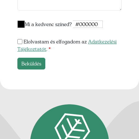
Mi a kedvenc színed?
Mi a kedvenc színed?
Elolvastam és elfogadom az
Adatkezelési
Tájékoztatót
.