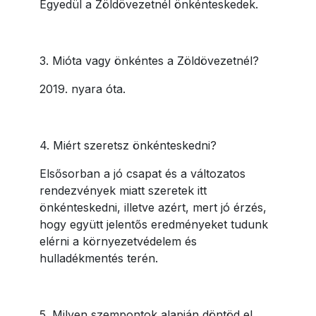
Egyedül a Zöldövezetnél önkénteskedek.
3. Mióta vagy önkéntes a Zöldövezetnél?
2019. nyara óta.
4. Miért szeretsz önkénteskedni?
Elsősorban a jó csapat és a változatos
rendezvények miatt szeretek itt
önkénteskedni, illetve azért, mert jó érzés,
hogy együtt jelentős eredményeket tudunk
elérni a környezetvédelem és
hulladékmentés terén.
5. Milyen szempontok alapján döntöd el,