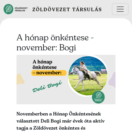
Ugrás a tartalomra
ZÖLDÖVEZET TÁRSULÁS
A hónap önkéntese -
november: Bogi
Lead kép
Lead szöveg
Novemberben a Hónap Önkéntesének
választott Deli Bogi már évek óta aktív
tagja a Zöldövezet önkéntes és