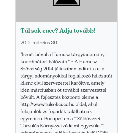
Túl sok cucc? Adja tovább!
2015. március 30.
"Ismét bővül a Humusz tárgyiadomány-
koordinátori hálózata""É A Humusz
Szövetség 2014 júliusában indította el a
tárgyi adományokkal foglalkozó hálózatát
kilenc civil szervezettel karöltve, amely
idén márciusban öt további szervezettel
bővült. A fejlesztés központi eleme a
http://www.tulsokcucc.hu oldal, ahol
felajánlók és fogadók találhatnak
egymásra. Budapesten a ""Zöldövezet
Társulás Környezetvédelmi Egyesület""
adományozott kaláka keretén belül 2015.