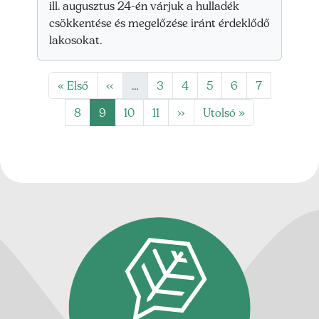
ill. augusztus 24-én várjuk a hulladék
csökkentése és megelőzése iránt érdeklődő
lakosokat.
Oldalszámozás
Első oldal
Előző oldal
Oldal
Oldal
Oldal
Oldal
Oldal
« Első
‹‹
…
3
4
5
6
7
Oldal
Jelenlegi oldal
Oldal
Oldal
Következő oldal
Utolsó oldal
8
9
10
11
››
Utolsó »