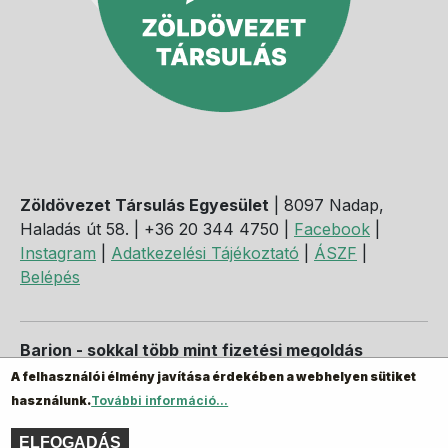
Zöldövezet Társulás Egyesület
| 8097 Nadap,
Haladás út 58. | +36 20 344 4750 |
Facebook
|
Instagram
|
Adatkezelési Tájékoztató
|
ÁSZF
|
Belépés
Barion - sokkal több mint fizetési megoldás
A felhasználói élmény javítása érdekében a webhelyen sütiket
használunk.
További információ...
ELFOGADÁS