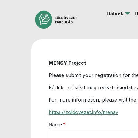
Ugrás a tartalomra
Fő navigáció
Rólunk
R
MENSY Project
Please submit your registration for t
Kérlek, erősítsd meg regisztrációdat az
For more information, please visit the
https://zoldovezet.info/mensy
Name