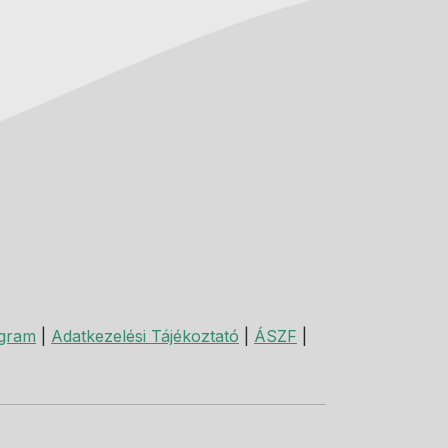
agram
|
Adatkezelési Tájékoztató
|
ÁSZF
|