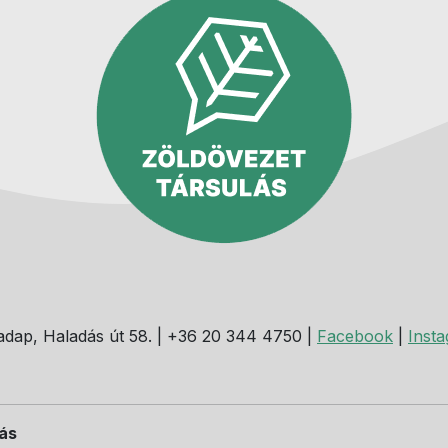
dap, Haladás út 58. | +36 20 344 4750 |
Facebook
|
Inst
dás