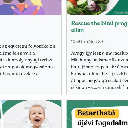
Rescue the bite! pro
ellen
2026. május 28.
k az egyetemi folyosókon: a
bléma jelen van a
Avagy így lesz a maradékb
mára komoly anyagi terhet
Mindannyian ismerjük azt 
agy tamponok megvásárlása.
hátuljában vagy a kissé me
lt havonta ezekre a
konyhapulton. Pedig ezekb
átlagos négytagú család év
is kidob – ezzel nemcsak f