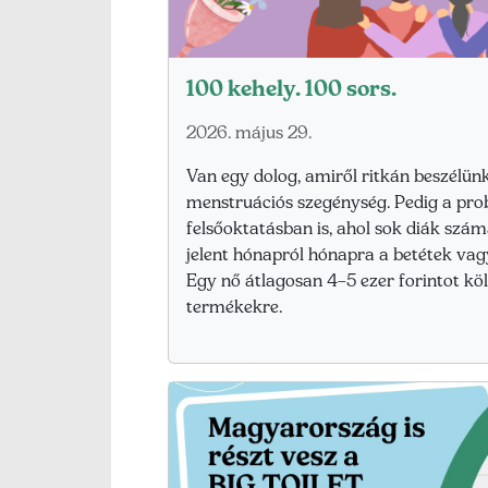
100 kehely. 100 sors.
2026. május 29.
Van egy dolog, amiről ritkán beszélün
menstruációs szegénység. Pedig a pro
felsőoktatásban is, ahol sok diák szá
jelent hónapról hónapra a betétek v
Egy nő átlagosan 4–5 ezer forintot kö
termékekre.