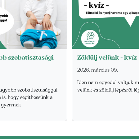
bb szobatisztasági
Zöldülj velünk - kvíz
2026. március 09.
Idén nem egyedül váltjuk m
nagyobb szobatisztasággal
velünk és zöldülj lépésről lé
 is, hogy segíthessünk a
a gyermek