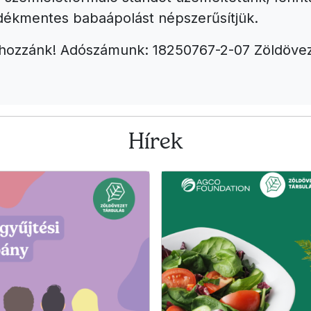
dékmentes babaápolást népszerűsítjük.
 hozzánk! Adószámunk: 18250767-2-07 Zöldövez
Hírek