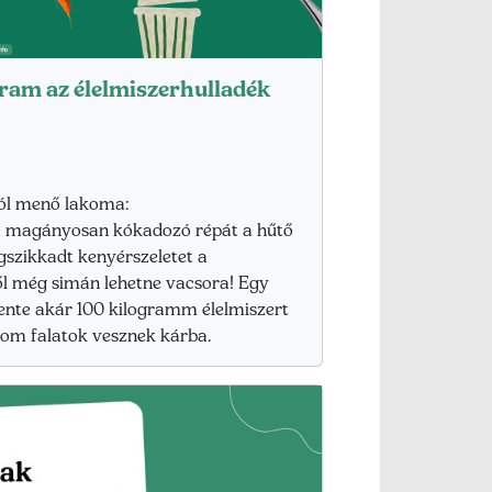
gram az élelmiszerhulladék
ól menő lakoma:
a magányosan kókadozó répát a hűtő
gszikkadt kenyérszeletet a
ől még simán lehetne vacsora! Egy
ente akár 100 kilogramm élelmiszert
inom falatok vesznek kárba.