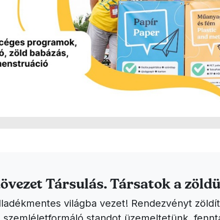
övezet Társulás. Társatok a zöldü
ladékmentes világba vezet! Rendezvényt zöldít
szemléletformáló standot üzemeltetünk, fennt