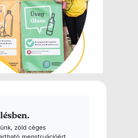
lésben.
ünk, zöld céges
artható menstruációért