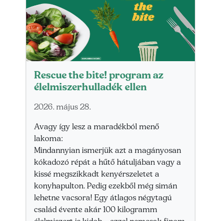
Rescue the bite! program az
élelmiszerhulladék ellen
2026. május 28.
Avagy így lesz a maradékból menő
lakoma:
Mindannyian ismerjük azt a magányosan
kókadozó répát a hűtő hátuljában vagy a
kissé megszikkadt kenyérszeletet a
konyhapulton. Pedig ezekből még simán
lehetne vacsora! Egy átlagos négytagú
család évente akár 100 kilogramm