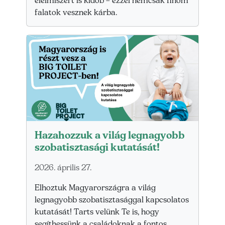
élelmiszert is kidob – ezzel nemcsak finom
falatok vesznek kárba.
Hazahozzuk a világ legnagyobb
szobatisztasági kutatását!
2026. április 27.
Elhoztuk Magyarországra a világ
legnagyobb szobatisztasággal kapcsolatos
kutatását! Tarts velünk Te is, hogy
segíthessünk a családoknak a fontos