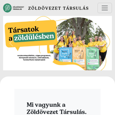
Ugrás a tartalomra
ZÖLDÖVEZET TÁRSULÁS
Előző
Követ
Mi vagyunk a
Zöldövezet Társulás.