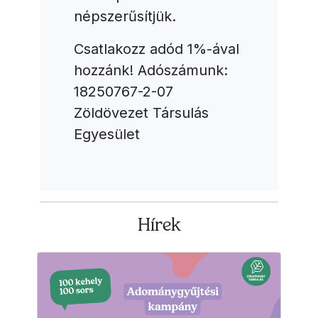
népszerűsítjük.
Csatlakozz adód 1%-ával
hozzánk! Adószámunk:
18250767-2-07
Zöldövezet Társulás
Egyesület
Hírek