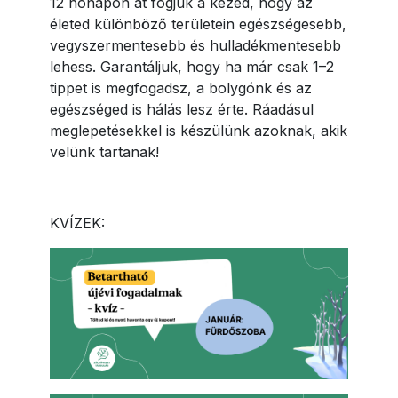
12 hónapon át fogjuk a kezed, hogy az
életed különböző területein egészségesebb,
vegyszermentesebb és hulladékmentesebb
lehess. Garantáljuk, hogy ha már csak 1–2
tippet is megfogadsz, a bolygónk és az
egészséged is hálás lesz érte. Ráadásul
meglepetésekkel is készülünk azoknak, akik
velünk tartanak!
KVÍZEK: