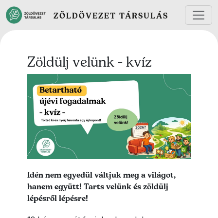
Ugrás a tartalomra
ZÖLDÖVEZET TÁRSULÁS
Zöldülj velünk - kvíz
Lead kép
Lead szöveg
Idén nem egyedül váltjuk meg a világot,
hanem együtt! Tarts velünk és zöldülj
lépésről lépésre!