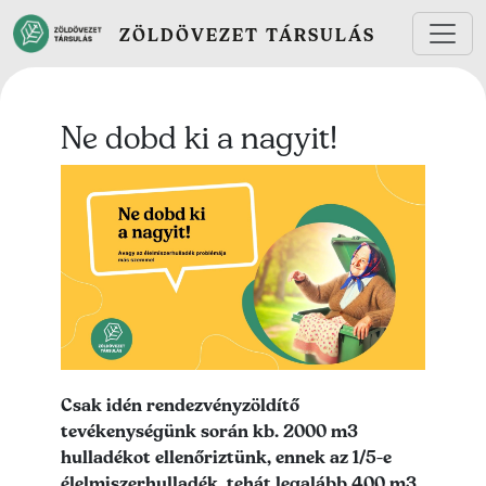
Ugrás a tartalomra
ZÖLDÖVEZET TÁRSULÁS
Ne dobd ki a nagyit!
Lead kép
Lead szöveg
Csak idén rendezvényzöldítő
tevékenységünk során kb. 2000 m3
hulladékot ellenőriztünk, ennek az 1/5-e
élelmiszerhulladék, tehát legalább 400 m3,