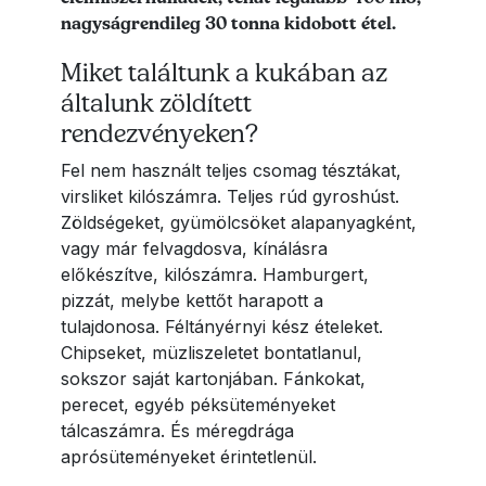
nagyságrendileg 30 tonna kidobott étel.
Miket találtunk a kukában az
általunk zöldített
rendezvényeken?
Fel nem használt teljes csomag tésztákat,
virsliket kilószámra. Teljes rúd gyroshúst.
Zöldségeket, gyümölcsöket alapanyagként,
vagy már felvagdosva, kínálásra
előkészítve, kilószámra. Hamburgert,
pizzát, melybe kettőt harapott a
tulajdonosa. Féltányérnyi kész ételeket.
Chipseket, müzliszeletet bontatlanul,
sokszor saját kartonjában. Fánkokat,
perecet, egyéb péksüteményeket
tálcaszámra. És méregdrága
aprósüteményeket érintetlenül.