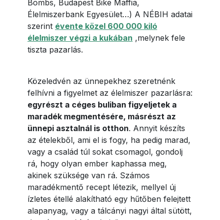
Bombs, Budapest Bike Maffia,
Élelmiszerbank Egyesület…) A NÉBIH adatai
szerint
évente közel 600 000 kiló
élelmiszer végzi a kukában
,melynek fele
tiszta pazarlás.
Közeledvén az ünnepekhez szeretnénk
felhívni a figyelmet az élelmiszer pazarlásra:
egyrészt a céges buliban figyeljetek a
maradék megmentésére, másrészt az
ünnepi asztalnál is otthon
. Annyit készíts
az ételekből, ami el is fogy, ha pedig marad,
vagy a család túl sokat csomagol, gondolj
rá, hogy olyan ember kaphassa meg,
akinek szüksége van rá. Számos
maradékmentő recept létezik, mellyel új
ízletes étellé alakítható egy hűtőben felejtett
alapanyag, vagy a tálcányi nagyi által sütött,