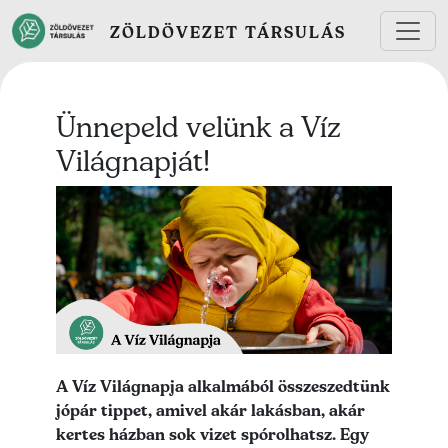
Ugrás a tartalomra
ZÖLDÖVEZET TÁRSULÁS
Ünnepeld velünk a Víz
Világnapját!
Lead kép
Lead szöveg
A Víz Világnapja alkalmából összeszedtünk
jópár tippet, amivel akár lakásban, akár
kertes házban sok vizet spórolhatsz. Egy