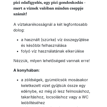
pici odafigyelés, egy pici gondoskodás -
mert a víznek valóban minden cseppje
számít!
A víztakarékosságnál a két legfontosabb
dolog:
a használt (szürke) víz összegyűjtése
és későbbi felhasználása
folyó víz használatának elkerülése
Nézzük, milyen lehetőségeid vannak erre!
A konyhában:
a zöldségek, gyümölcsök mosásakor
keletkezett vizet gyűjtsük össze egy
edénybe, ez még jó lesz felmosáshoz,
takarításhoz, locsoláshoz vagy a WC
leöblítéséhez