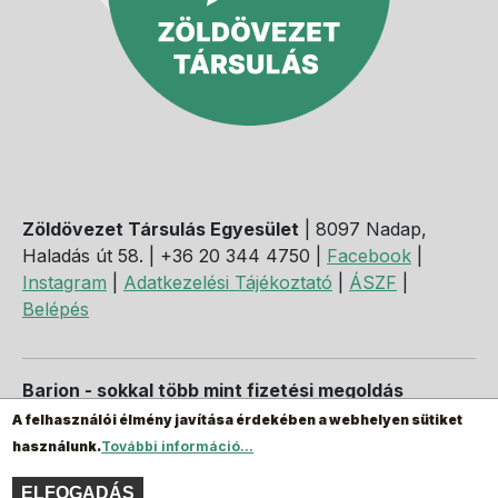
Zöldövezet Társulás Egyesület
| 8097 Nadap,
Haladás út 58. | +36 20 344 4750 |
Facebook
|
Instagram
|
Adatkezelési Tájékoztató
|
ÁSZF
|
Belépés
Barion - sokkal több mint fizetési megoldás
A felhasználói élmény javítása érdekében a webhelyen sütiket
használunk.
További információ...
ELFOGADÁS