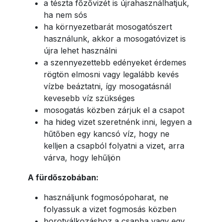
a tészta főzővizét is újrahasználhatjuk,
ha nem sós
ha környezetbarát mosogatószert
használunk, akkor a mosogatóvizet is
újra lehet használni
a szennyezettebb edényeket érdemes
rögtön elmosni vagy legalább kevés
vízbe beáztatni, így mosogatásnál
kevesebb víz szükséges
mosogatás közben zárjuk el a csapot
ha hideg vizet szeretnénk inni, legyen a
hűtőben egy kancsó víz, hogy ne
kelljen a csapból folyatni a vizet, arra
várva, hogy lehűljön
A fürdőszobában:
használjunk fogmosópoharat, ne
folyassuk a vizet fogmosás közben
borotválkozáshoz a csapba vagy egy