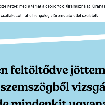
özelítették meg a témát a csoportok: újrahasználat, újraha
satlakozott, ahol rengeteg előremutató ötlet született.