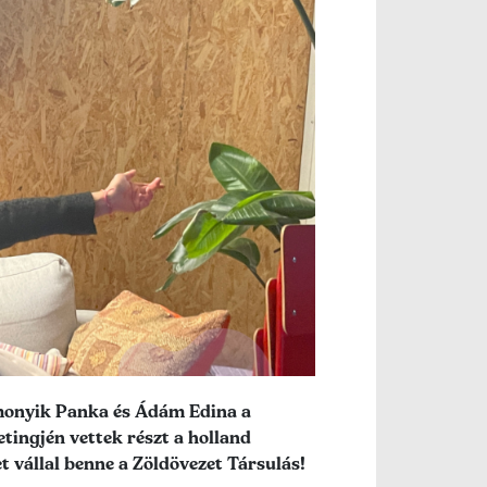
omonyik Panka és Ádám Edina a
tingjén vettek részt a holland
 vállal benne a Zöldövezet Társulás!