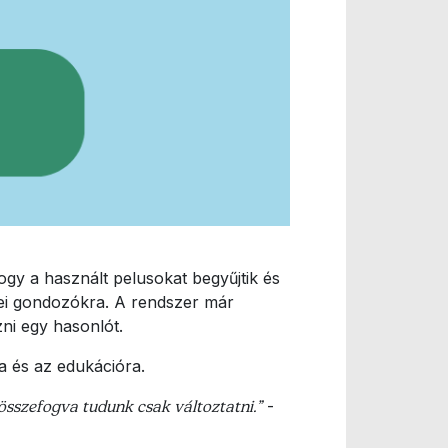
y a használt pelusokat begyűjtik és
dei gondozókra. A rendszer már
zni egy hasonlót.
a és az edukációra.
összefogva tudunk csak változtatni.”
-