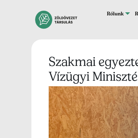
Ugrás a tartalomra
Fő navigáció
Rólunk
R
Szakmai egyeztet
Vízügyi Miniszt
Lead kép