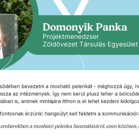
sődében bevezetni a mosható pelenkát - méghozzá úgy, hog
issza az intézmények. Így nem kerül plusz teher a bölcső
ában is, aminek mintájára itthon is el lehet kezdeni kidolgo
fontosnak érzünk: hangsúlyt kell fektetni a kommunikációr
az emberekben a mosható pelenka használatáról, ezen közösen, 