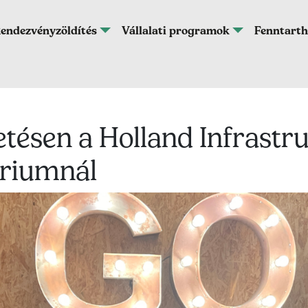
endezvényzöldítés
Vállalati programok
Fenntarth
ésen a Holland Infrastru
ériumnál