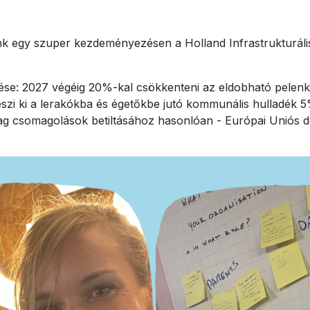
 egy szuper kezdeményezésen a Holland Infrastrukturális
zése: 2027 végéig 20%-kal csökkenteni az eldobható pelenk
eszi ki a lerakókba és égetőkbe jutó kommunális hulladék 
g csomagolások betiltásához hasonlóan - Európai Uniós dö