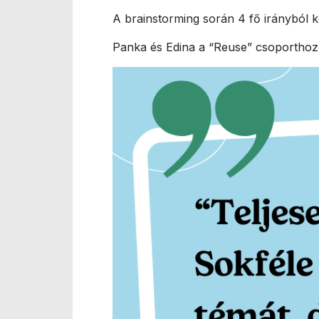
A brainstorming során 4 fő irányból k
Panka és Edina a “Reuse” csoporthoz c