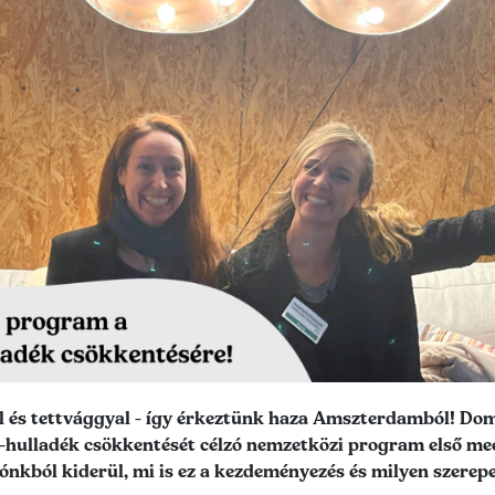
kel és tettvággyal - így érkeztünk haza Amszterdamból! D
-hulladék csökkentését célzó nemzetközi program első mee
kból kiderül, mi is ez a kezdeményezés és milyen szerepet