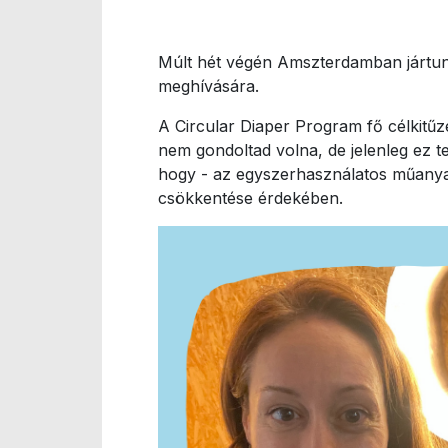
Múlt hét végén Amszterdamban jártunk
meghívására.
A Circular Diaper Program fő célkitű
nem gondoltad volna, de jelenleg ez t
hogy - az egyszerhasználatos műanya
csökkentése érdekében.