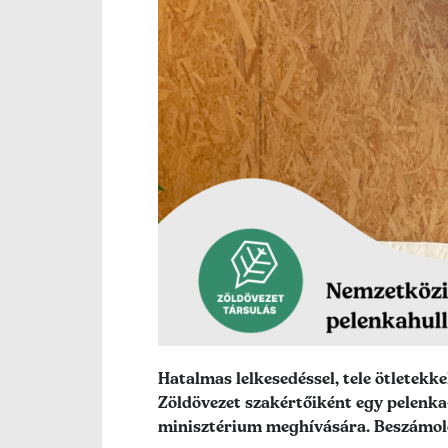
Lead szöveg
Hatalmas lelkesedéssel, tele ötletek
Zöldövezet szakértőiként egy pelenka
minisztérium meghívására. Beszámolón