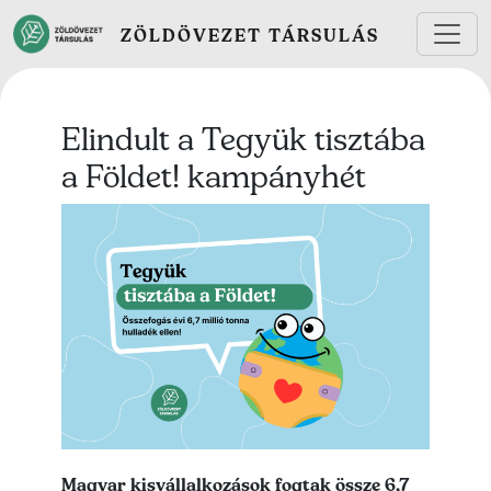
Ugrás a tartalomra
ZÖLDÖVEZET TÁRSULÁS
Elindult a Tegyük tisztába
a Földet! kampányhét
Lead kép
Lead szöveg
Magyar kisvállalkozások fogtak össze 6,7