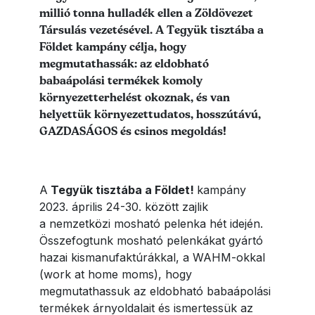
millió tonna hulladék ellen a Zöldövezet
Társulás vezetésével. A Tegyük tisztába a
Földet kampány célja, hogy
megmutathassák: az eldobható
babaápolási termékek komoly
környezetterhelést okoznak, és van
helyettük környezettudatos, hosszútávú,
GAZDASÁGOS és csinos megoldás!
A
Tegyük tisztába a Földet!
kampány
2023. április 24-30. között zajlik
a nemzetközi mosható pelenka hét idején.
Összefogtunk mosható pelenkákat gyártó
hazai kismanufaktúrákkal, a WAHM-okkal
(work at home moms), hogy
megmutathassuk az eldobható babaápolási
termékek árnyoldalait és ismertessük az