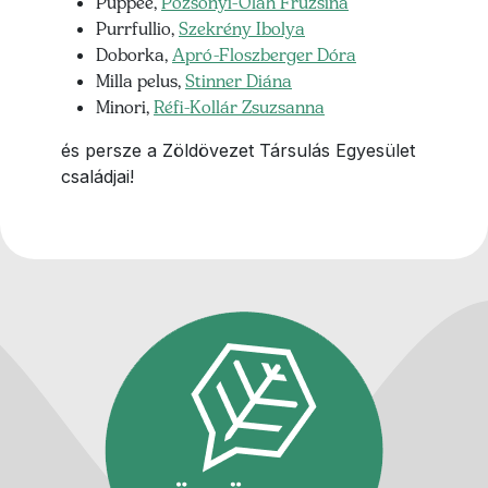
Puppee,
Pozsonyi-Oláh Fruzsina
Purrfullio,
Szekrény Ibolya
Doborka,
Apró-Floszberger Dóra
Milla pelus,
Stinner Diána
Minori,
Réfi-Kollár Zsuzsanna
és persze a Zöldövezet Társulás Egyesület
családjai!