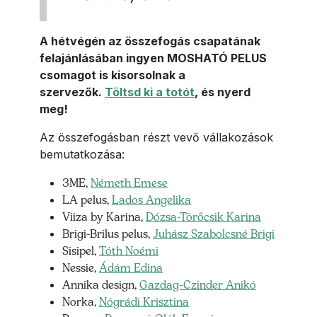
A hétvégén az összefogás csapatának
felajánlásában ingyen MOSHATÓ PELUS
csomagot is kisorsolnak a
szervezők.
Töltsd ki a totót
, és nyerd
meg!
Az összefogásban részt vevő vállakozások
bemutatkozása:
3ME,
Németh Emese
LA pelus,
Lados Angelika
Viiza by Karina,
Dózsa-Törőcsik Karina
Brigi-Brilus pelus,
Juhász Szabolcsné Brigi
Sisipel,
Tóth Noémi
Nessie,
Ádám Edina
Annika design,
Gazdag-Czinder Anikó
Norka,
Nógrádi Krisztina