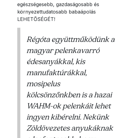
egészségesebb, gazdaságosabb és
környezettudatosabb babaápolás
LEHETŐSÉGÉT!
Régóta együttműködünk a
magyar pelenkavarró
édesanyákkal, kis
manufaktúrákkal,
mosipelus
kölcsönzőnkben is a hazai
WAHM-ok pelenkáit lehet
ingyen kibérelni. Nekünk
Zöldövezetes anyukáknak