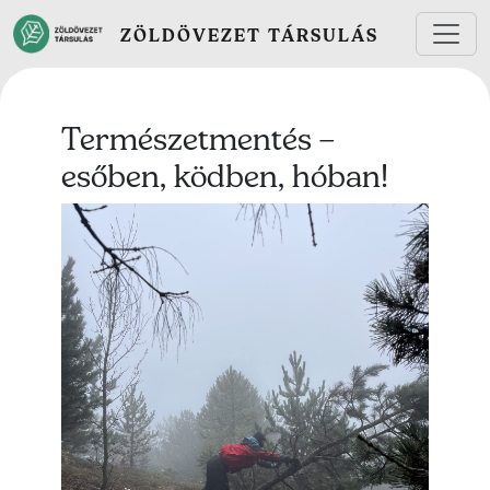
Ugrás a tartalomra
ZÖLDÖVEZET TÁRSULÁS
Természetmentés –
esőben, ködben, hóban!
Lead kép