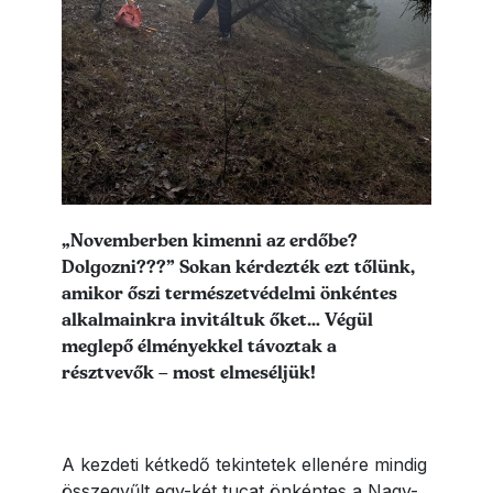
Lead szöveg
„Novemberben kimenni az erdőbe?
Dolgozni???” Sokan kérdezték ezt tőlünk,
amikor őszi természetvédelmi önkéntes
alkalmainkra invitáltuk őket… Végül
meglepő élményekkel távoztak a
résztvevők – most elmeséljük!
A kezdeti kétkedő tekintetek ellenére mindig
összegyűlt egy-két tucat önkéntes a Nagy-