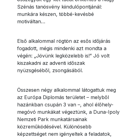
Szénás tanösvény kiindulópontjánál:
munkára készen, többé-kevésbé
motiváltan…
Első alkalommal rögtön az esős időjárás
fogadott, mégis mindenki azt mondta a
végén: „Jövünk legközelebb is!” Jó volt
kiszakadni az adventi időszak
nyüzsgéséből, zsongásából.
Összesen négy alkalommal látogattuk meg
az Európa Diplomás területet – melyből
hazánkban csupán 3 van –, ahol élőhely-
megóvó munkákat végeztünk, a Duna-Ipoly
Nemzeti Park munkatársainak
közreműködésével. Különösebb
képzettséget nem igényeltek a feladatok,