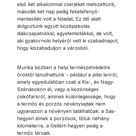
első két alkalommal cserjéket metszettünk,
második két nap pedig feketefenyő-
mentesítés volt a feladat. Ez idő alatt
dolgoztunk együtt középiskolás
diákcsapatokkal, egyetemistákkal, de volt,
aki gyakornoki helyéről vett ki szabadnapot,
hogy kiszabaduljon a városból.
Munka közben a helyi természetvédelmi
őröktől tanulhattunk – például a pilisi lenről,
amely egyedülállóan csak a Kis-, és Nagy-
Szénásokon él, vagy a közönséges
csikófarkról, aminek különlegessége, hogy
a termős és porzós növénysejtek nem
ugyanazon a növényen találhatóak: a Sas-
hegyen élnek a porzósok, tőlük néhány
kilométerre, a Gellért-hegyen pedig a
termős társaik.