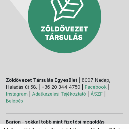
Zöldövezet Társulás Egyesület
| 8097 Nadap,
Haladás út 58. | +36 20 344 4750 |
Facebook
|
Instagram
|
Adatkezelési Tájékoztató
|
ÁSZF
|
Belépés
Barion - sokkal több mint fizetési megoldás