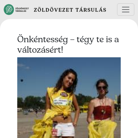
Ugrás a tartalomra
ZÖLDÖVEZET TÁRSULÁS
Önkéntesség – tégy te is a
változásért!
Lead kép