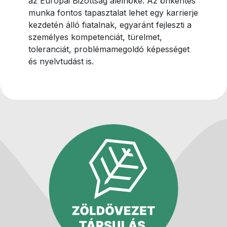
az Európai Bizottság alelnöke. Az önkéntes
munka fontos tapasztalat lehet egy karrierje
kezdetén álló fiatalnak, egyaránt fejleszti a
személyes kompetenciát, türelmet,
toleranciát, problémamegoldó képességet
és nyelvtudást is.