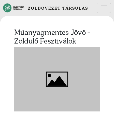
Ugrás a tartalomra
ZÖLDÖVEZET TÁRSULÁS
Műanyagmentes Jövő -
Zöldülő Fesztiválok
Lead kép