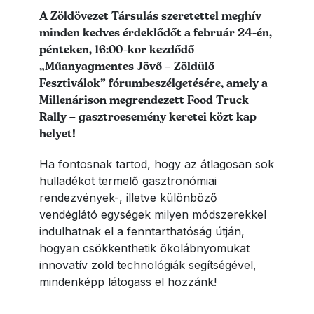
Lead szöveg
A Zöldövezet Társulás szeretettel meghív
minden kedves érdeklődőt a február 24-én,
pénteken, 16:00-kor kezdődő
„Műanyagmentes Jövő – Zöldülő
Fesztiválok” fórumbeszélgetésére, amely a
Millenárison megrendezett Food Truck
Rally – gasztroesemény keretei közt kap
helyet!
Ha fontosnak tartod, hogy az átlagosan sok
hulladékot termelő gasztronómiai
rendezvények-, illetve különböző
vendéglátó egységek milyen módszerekkel
indulhatnak el a fenntarthatóság útján,
hogyan csökkenthetik ökolábnyomukat
innovatív zöld technológiák segítségével,
mindenképp látogass el hozzánk!