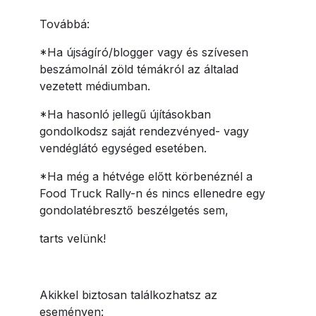
Továbbá:
*Ha újságíró/blogger vagy és szívesen
beszámolnál zöld témákról az általad
vezetett médiumban.
*Ha hasonló jellegű újításokban
gondolkodsz saját rendezvényed- vagy
vendéglátó egységed esetében.
*Ha még a hétvége előtt körbenéznél a
Food Truck Rally-n és nincs ellenedre egy
gondolatébresztő beszélgetés sem,
tarts velünk!
Akikkel biztosan találkozhatsz az
eseményen: