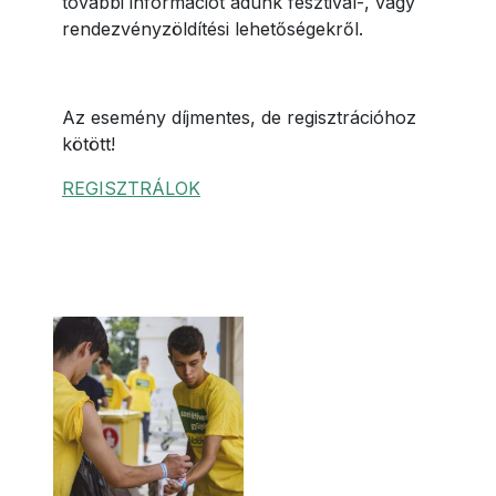
további információt adunk fesztivál-, vagy
rendezvényzöldítési lehetőségekről.
Az esemény díjmentes, de regisztrációhoz
kötött!
REGISZTRÁLOK
Képek