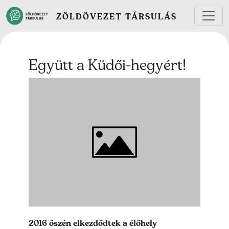
Ugrás a tartalomra
ZÖLDÖVEZET TÁRSULÁS
Együtt a Küdői-hegyért!
Lead kép
Lead szöveg
2016 őszén elkezdődtek a élőhely