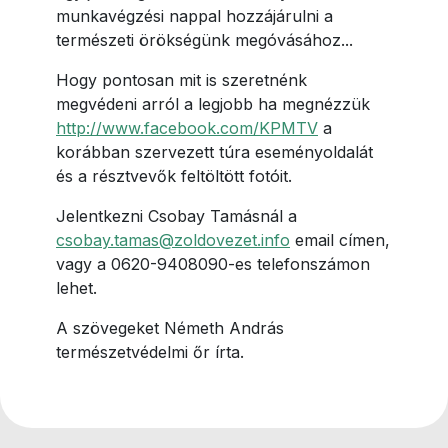
munkavégzési nappal hozzájárulni a
természeti örökségünk megóvásához...
Hogy pontosan mit is szeretnénk
megvédeni arról a legjobb ha megnézzük
http://www.facebook.com/KPMTV
a
korábban szervezett túra eseményoldalát
és a résztvevők feltöltött fotóit.
Jelentkezni Csobay Tamásnál a
csobay.tamas@zoldovezet.info
email címen,
vagy a 0620-9408090-es telefonszámon
lehet.
A szövegeket Németh András
természetvédelmi őr írta.