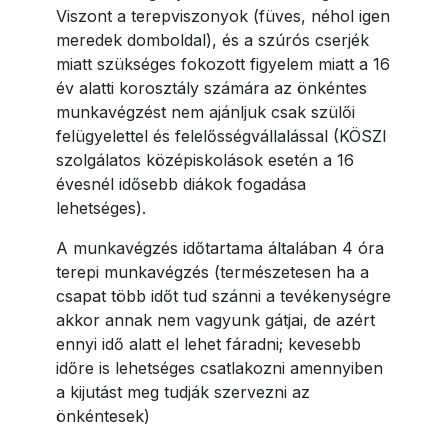
Viszont a terepviszonyok (füves, néhol igen
meredek domboldal), és a szúrós cserjék
miatt szükséges fokozott figyelem miatt a 16
év alatti korosztály számára az önkéntes
munkavégzést nem ajánljuk csak szülői
felügyelettel és felelősségvállalással (KÖSZI
szolgálatos középiskolások esetén a 16
évesnél idősebb diákok fogadása
lehetséges).
A munkavégzés időtartama általában 4 óra
terepi munkavégzés (természetesen ha a
csapat több időt tud szánni a tevékenységre
akkor annak nem vagyunk gátjai, de azért
ennyi idő alatt el lehet fáradni; kevesebb
időre is lehetséges csatlakozni amennyiben
a kijutást meg tudják szervezni az
önkéntesek)