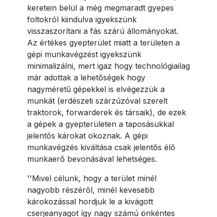
keretein belül a még megmaradt gyepes
foltokról kiindulva igyekszünk
visszaszorítani a fás szárú állományokat.
Az értékes gyepterület miatt a területen a
gépi munkavégzést igyekszünk
minimalizálni, mert igaz hogy technológiailag
már adottak a lehetőségek hogy
nagyméretű gépekkel is elvégezzük a
munkát (erdészeti szárzúzóval szerelt
traktorok, forwarderek és társaik), de ezek
a gépek a gyepterületen a taposásukkal
jelentős károkat okoznak. A gépi
munkavégzés kiváltása csak jelentős élő
munkaerő bevonásával lehetséges.
''Mivel célunk, hogy a terület minél
nagyobb részéről, minél kevesebb
károkozással hordjuk le a kivágott
cserjeanyagot így nagy számú önkéntes