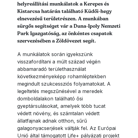
helyreállítási munkálatok a Kerepes és
Kistarcsa határán található Küdői-hegy
elnevezésű területrészen. A munkában
sürgős segítséget vár a Duna-Ipoly Nemzeti
Park Igazgatóság, az önkéntes csapatok
szervezésében a Zöldövezet segít.
A munkálatok során igyekszünk
visszafordítani a múlt század végén
abbamaradó területhasználat
következményeképp rohamléptekben
megindult szukcessziós folyamatokat. A
legeltetés megszűnésével a meredek
domboldalakon található ősi
gyeptársulásokat, amelyek több tucat
védett növény, és számtalan védett
állatfajnak adnak otthon, sűrű
galagonyacserjések váltják fel. Az Európai
Unió által támogatott Life+ pályázati projekt