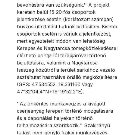
bevonására van szükségünk.'' A projekt
keretein belül 15-20 fős csoportok
jelentkezése esetén (korlátozott számban)
buszos utaztatást tudunk biztosítani. Kisebb
csoportok esetén is várjuk a jelentkezést,
mert egyeztetett módon van lehetőség
Kerepes és Nagytarcsa tömegközlekedéssel
elérhető pontjairól terepjáróval történő
bejuttatásra, valamint a Nagytarcsa -
Isaszeg közútról a terület sarkához vezető
aszfaltutat használva önálló megközelítésre
(GPS: 47.534552, 19.331160 vagy
47°32'04.4"N+19°19'52.2"E).
''Az önkéntes munkavégzés a kivágott
cserjeanyag terepen történő mozgatására
és a deponálási helyeken történő
felhalmozására szorítkozik.'' Szakirányú
tudást nem igénylő fizikai munkavégzés.