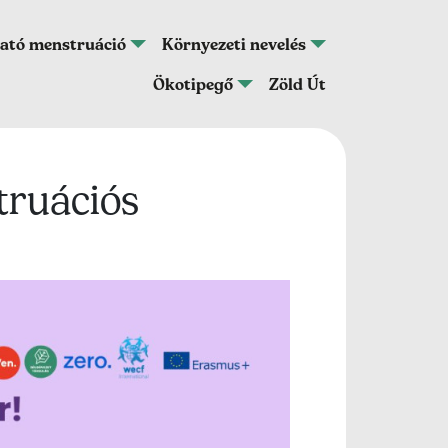
ató menstruáció
Környezeti nevelés
Ökotipegő
Zöld Út
truációs