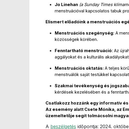
Jo Linehan
(a Sunday Times klímame
menstruációval kapcsolatos tabuk pro
Elismert előadóink a menstruációs eg
Menstruációs szegénység
: A men
közösségek körében.
Fenntartható menstruáció
: Az újr
aggályokat és a kulturális akadályokat
Menstruációs oktatás:
 A teljes kö
menstruálók saját testükkel kapcsola
Szakmai tevékenység és jogszabá
kérdések kezelésében és a fenntarth
Csatlakozz hozzánk egy informatív és
Az esemény alatt Csete Mónika, az Em
üzemeltetője segít tolmácsolni magya
A
beszélgetés
időpontja: 2024. október 