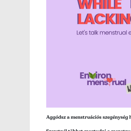
Lead szöveg
Aggódsz a menstruációs szegénység h