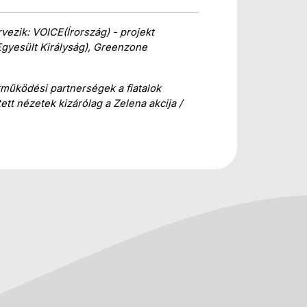
zik: VOICE(Írország) - projekt 
Egyesült Királyság), Greenzone 
űködési partnerségek a fiatalok 
tt nézetek kizárólag a Zelena akcija / 