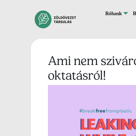
Ugrás a tartalomra
Fő navigáció
Rólunk
R
Ami nem sziváro
oktatásról!
Lead kép