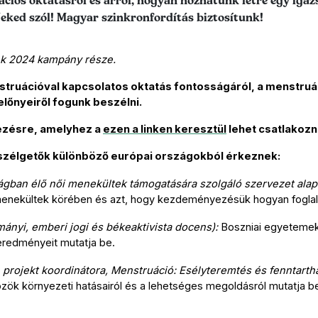
ciós oktatásról és arról, hogyan hozhatunk létre egy igaz
Neked szól! Magyar szinkronfordítás biztosítunk!
k 2024 kampány része.
truációval kapcsolatos oktatás fontosságáról, a menstruác
lőnyeiről fogunk beszélni.
ésre, amelyhez a 
ezen a linken keresztül
 lehet csatlakozni
eszélgetők különböző európai országokból érkeznek:
ágban élő női menekültek támogatására szolgáló szervezet alapí
menekültek körében és azt, hogy kezdeményezésük hogyan foglalk
ányi, emberi jogi és békeaktivista docens):
 Boszniai egyetemek
redményeit mutatja be.
projekt koordinátora, Menstruáció: Esélyteremtés és fenntart
zök környezeti hatásairól és a lehetséges megoldásról mutatja b