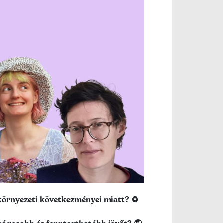
környezeti következményei miatt? ♻️