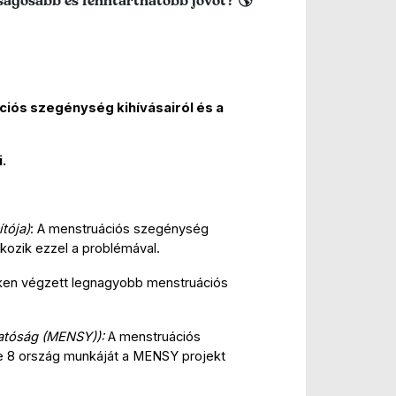
ságosabb és fenntarthatóbb jövőt? 🌎
iós szegénység kihívásairól és a 
.
tója)
: A menstruációs szegénység 
ozik ezzel a problémával.
en végzett legnagyobb menstruációs 
hatóság (MENSY)):
 A menstruációs 
e 8 ország munkáját a MENSY projekt 