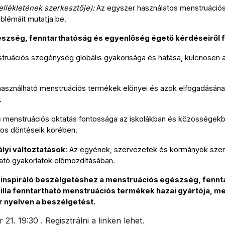
llékletének szerkesztője):
 Az egyszer használatos menstruációs 
blémáit mutatja be.
észség, fenntarthatóság és egyenlőség égető kérdéseiről f
struációs szegénység globális gyakorisága és hatása, különösen a
ahasználható menstruációs termékek előnyei és azok elfogadásának 
.
rű menstruációs oktatás fontossága az iskolákban és közösségekbe
tos döntéseik körében.
lyi változtatások
: Az egyének, szervezetek és kormányok szer
ató gyakorlatok előmozdításában.
 inspiráló beszélgetéshez a menstruációs egészség, fennt
illa fenntartható menstruációs termékek hazai gyártója, me
r nyelven a beszélgetést.
21. 19:30 . Regisztrálni a linken lehet.