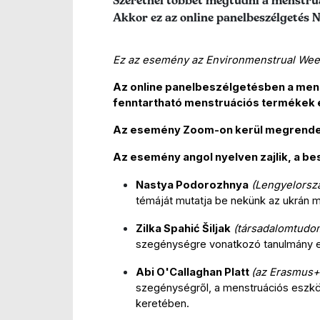
Szeretnél többet megtudni a menstruá
Akkor ez az online panelbeszélgetés 
Ez az esemény az Environmenstrual Wee
Az online panelbeszélgetésben a mens
fenntartható menstruációs termékek e
Az esemény Zoom-on kerül megrendez
Az esemény angol nyelven zajlik, a b
Nastya Podorozhnya
 (Lengyelorsz
témáját mutatja be nekünk az ukrán 
Zilka Spahić Šiljak
(társadalomtudom
szegénységre vonatkozó tanulmány e
Abi O'Callaghan Platt 
(az Erasmus+ 
szegénységről, a menstruációs eszkö
keretében.