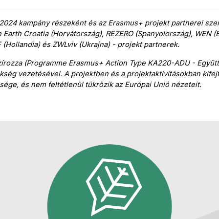
24 kampány részeként és az Erasmus+ projekt partnerei szerve
the Earth Croatia (Horvátország), REZERO (Spanyolország), WEN (
(Hollandia) és ZWLviv (Ukrajna) - projekt partnerek.
zírozza (Programme Erasmus+ Action Type KA220-ADU - Együttm
kség vezetésével. A projektben és a projektaktivitásokban kifejte
sége, és nem feltétlenül tükrözik az Európai Unió nézeteit.