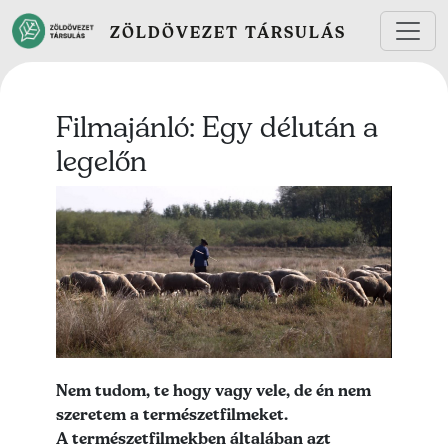
Ugrás a tartalomra
ZÖLDÖVEZET TÁRSULÁS
Filmajánló: Egy délután a
legelőn
Lead kép
Lead szöveg
Nem tudom, te hogy vagy vele, de én nem
szeretem a természetfilmeket.
A természetfilmekben általában azt