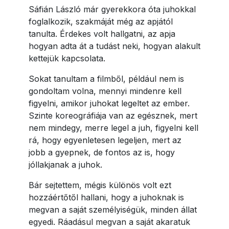
Sáfián László már gyerekkora óta juhokkal
foglalkozik, szakmáját még az apjától
tanulta. Érdekes volt hallgatni, az apja
hogyan adta át a tudást neki, hogyan alakult
kettejük kapcsolata.
Sokat tanultam a filmből, például nem is
gondoltam volna, mennyi mindenre kell
figyelni, amikor juhokat legeltet az ember.
Szinte koreográfiája van az egésznek, mert
nem mindegy, merre legel a juh, figyelni kell
rá, hogy egyenletesen legeljen, mert az
jobb a gyepnek, de fontos az is, hogy
jóllakjanak a juhok.
Bár sejtettem, mégis különös volt ezt
hozzáértőtől hallani, hogy a juhoknak is
megvan a saját személyiségük, minden állat
egyedi. Ráadásul megvan a saját akaratuk