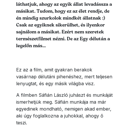
láthatjuk, ahogy az egyik állat levadássza a
másikat. Tudom, hogy ez az élet rendje, de
én mindig szurkolok mindkét állatnak :)
Csak az egyiknek sikerülhet, és ilyenkor
sajnálom a másikat. Ezért nem szeretek
természetfilmet nézni. De az Egy délután a
legelőn más...
Ez az a film, amit gyakran berakok
vasárnap délutáni pihenéshez, mert teljesen
lenyugtat, és egy másik világba visz.
A filmben Sáfián László juhászt és munkáját
ismerhetjük meg. Sáfián munkája ma már
egyedinek mondható, nemigen akad ember,
aki úgy foglalkozna a juhokkal, ahogy ő
teszi.