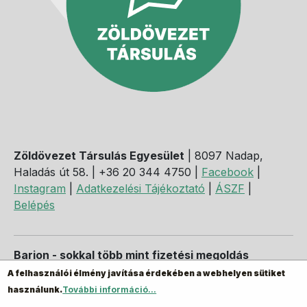
Zöldövezet Társulás Egyesület
| 8097 Nadap,
Haladás út 58. | +36 20 344 4750 |
Facebook
|
Instagram
|
Adatkezelési Tájékoztató
|
ÁSZF
|
Belépés
Barion - sokkal több mint fizetési megoldás
A felhasználói élmény javítása érdekében a webhelyen sütiket
használunk.
További információ...