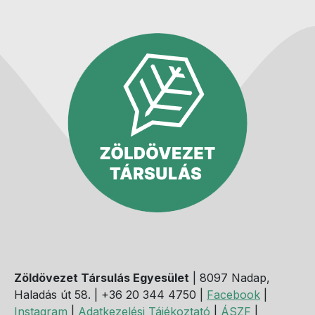
Zöldövezet Társulás Egyesület
| 8097 Nadap,
Haladás út 58. | +36 20 344 4750 |
Facebook
|
Instagram
|
Adatkezelési Tájékoztató
|
ÁSZF
|