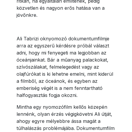
ritkán, ha egyáltalan említenek, pedig
közvetlen és nagyon erős hatása van a
jövőnkre.
Ali Tabrizi oknyomozó dokumentumfilmje
arra az egyszerű kérdésre próbál választ
adni, hogy mi fenyegeti ma legjobban az
óceánjainkat. Bár a műanyag palackokat,
szívószálakat, felmelegedést vagy az
olajfúrókat is ki lehetne emelni, mint kiderül
a filmből, az óceánok, és egyben az
emberiség végét is a nem fenntartható
halfogyasztás fogja okozni.
Mintha egy nyomozófilm kellős közepén
lennénk, olyan érzés végigkövetni Ali útját,
ahogy egyre mélyebbre ássa magát a
túlhalászás problémájába. Dokumentumfilm