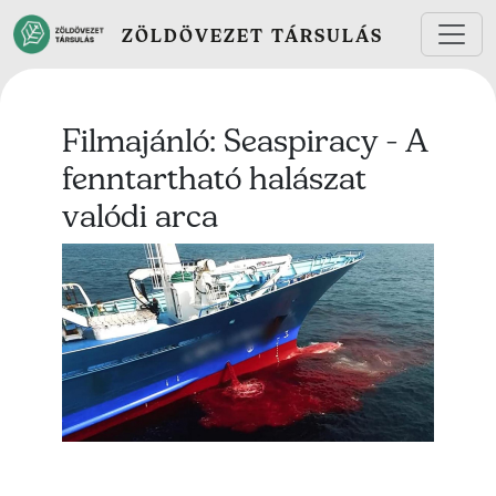
Ugrás a tartalomra
ZÖLDÖVEZET TÁRSULÁS
Filmajánló: Seaspiracy - A
fenntartható halászat
valódi arca
Lead kép
Lead szöveg