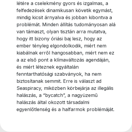
létére a cselekmény gyors és izgalmas, a
felfedezések dinamikusan követik egymást,
mindig kicsit árnyalva és jobban kibontva a
problémát. Minden állítás tudományosan alá
van támaszt, olyan tisztán arra mutatva,
hogy itt bizony óriási baj lesz, hogy az
ember tényleg elgondolkodik, miért nem
kiabálnak erről hangosabban, miért nem ez
a az első pont a klímaváltozás agendáján,
és miért léteznek egyáltalán
fenntarthatósági szabványok, ha nem
biztosítanak semmit. Erre is választ ad
Seaspiracy, miközben körbejárja az illegális
halászás, a “bycatch”, a nagyüzemű
halászás által okozott társadalmi
egyenlőtlenség és a halfarmok problémáját.