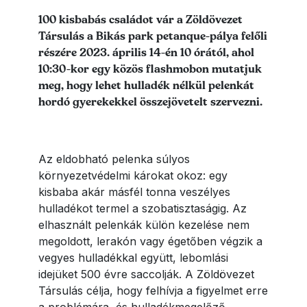
Lead szöveg
100 kisbabás családot vár a Zöldövezet
Társulás a Bikás park petanque-pálya felőli
részére 2023. április 14-én 10 órától, ahol
10:30-kor egy közös flashmobon mutatjuk
meg, hogy lehet hulladék nélkül pelenkát
hordó gyerekekkel összejövetelt szervezni.
Az eldobható pelenka súlyos
környezetvédelmi károkat okoz: egy
kisbaba akár másfél tonna veszélyes
hulladékot termel a szobatisztaságig. Az
elhasznált pelenkák külön kezelése nem
megoldott, lerakón vagy égetőben végzik a
vegyes hulladékkal együtt, lebomlási
idejüket 500 évre saccolják. A Zöldövezet
Társulás célja, hogy felhívja a figyelmet erre
a problémára, és hulladékmegelőző