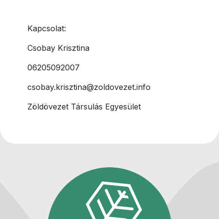
Kapcsolat:
Csobay Krisztina
06205092007
csobay.krisztina@zoldovezet.info
Zöldövezet Társulás Egyesület