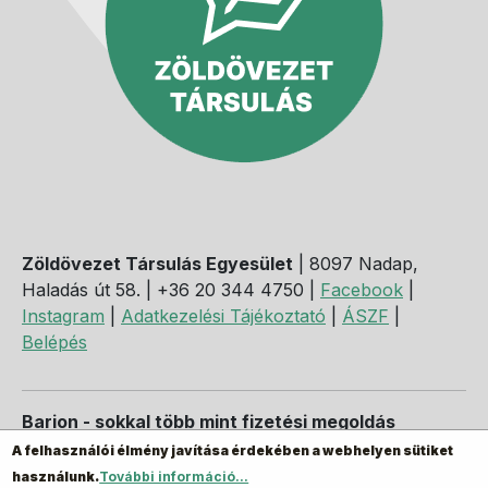
Zöldövezet Társulás Egyesület
| 8097 Nadap,
Haladás út 58. | +36 20 344 4750 |
Facebook
|
Instagram
|
Adatkezelési Tájékoztató
|
ÁSZF
|
Belépés
Barion - sokkal több mint fizetési megoldás
A felhasználói élmény javítása érdekében a webhelyen sütiket
használunk.
További információ...