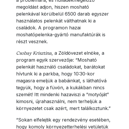
megoldást adjon, hiszen mosható
pelenkával körülbelül 6500 darab egyszer
használatos pelenkát válthatnak ki a
családok. A programon hazai
moshatópelenka-gyártó manufaktúrák is
részt vesznek.
Csobay Krisztina
, a Zöldövezet elnöke, a
program egyik szervezője: “Mosható
pelenkát használó családokat, barátokat
hívtunk ki a parkba, hogy 10:30-kor
magasra emeljük a babáinkat, s láthatóvá
tegyük, hogy a füvön, a kukákban nincs
szemét! Itt mindenki hazaviszi a “motyóját”
kimosni, újrahasználni, nem terheljük a
környezetet csak azért, mert találkoztunk.”
“Sokan elfelejtik egy rendezvény esetében,
hogy komoly környezetterhelési vetületük