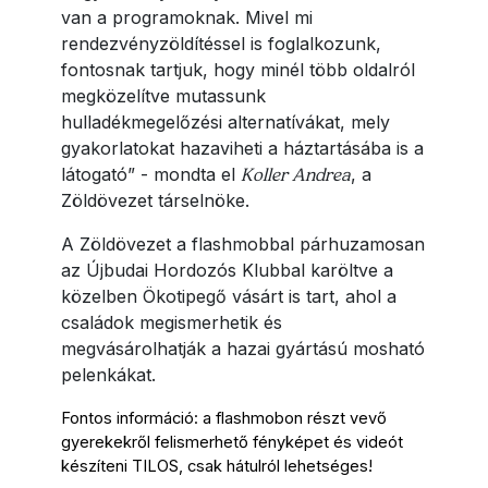
van a programoknak. Mivel mi
rendezvényzöldítéssel is foglalkozunk,
fontosnak tartjuk, hogy minél több oldalról
megközelítve mutassunk
hulladékmegelőzési alternatívákat, mely
gyakorlatokat hazaviheti a háztartásába is a
látogató” - mondta el
Koller Andrea
, a
Zöldövezet társelnöke.
A Zöldövezet a flashmobbal párhuzamosan
az Újbudai Hordozós Klubbal karöltve a
közelben Ökotipegő vásárt is tart, ahol a
családok megismerhetik és
megvásárolhatják a hazai gyártású mosható
pelenkákat.
Fontos információ: a flashmobon részt vevő 
gyerekekről felismerhető fényképet és videót 
készíteni TILOS, csak hátulról lehetséges!