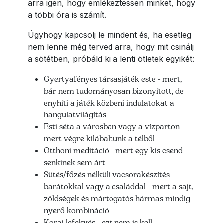
arra igen, hogy emlékeztessen minket, hogy
a többi óra is számít.
Úgyhogy kapcsolj le mindent és, ha esetleg
nem lenne még terved arra, hogy mit csinálj
a sötétben, próbáld ki a lenti ötletek egyikét:
Gyertyafényes társasjáték este - mert,
bár nem tudományosan bizonyított, de
enyhíti a játék közbeni indulatokat a
hangulatvilágítás
Esti séta a városban vagy a vízparton -
mert végre kilábaltunk a télből
Otthoni meditáció - mert egy kis csend
senkinek sem árt
Sütés/főzés nélküli vacsorakészítés
barátokkal vagy a családdal - mert a sajt,
zöldségek és mártogatós hármas mindig
nyerő kombináció
Korai lefekvés - ezt nem is kell