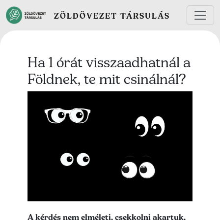
Ugrás a tartalomra
ZÖLDÖVEZET TÁRSULÁS
Ha 1 órát visszaadhatnál a
Földnek, te mit csinálnál?
Lead kép
Lead szöveg
A kérdés nem elméleti, csekkolni akartuk,