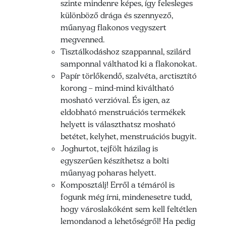
szinte mindenre képes, így felesleges
különböző drága és szennyező,
műanyag flakonos vegyszert
megvenned.
Tisztálkodáshoz szappannal, szilárd
samponnal válthatod ki a flakonokat.
Papír törlőkendő, szalvéta, arctisztító
korong – mind-mind kiváltható
mosható verzióval. És igen, az
eldobható menstruációs termékek
helyett is választhatsz mosható
betétet, kelyhet, menstruációs bugyit.
Joghurtot, tejfölt házilag is
egyszerűen készíthetsz a bolti
műanyag poharas helyett.
Komposztálj! Erről a témáról is
fogunk még írni, mindenesetre tudd,
hogy városlakóként sem kell feltétlen
lemondanod a lehetőségről! Ha pedig