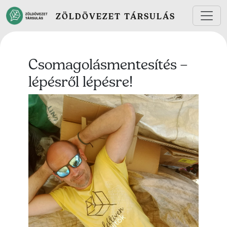
Ugrás a tartalomra
ZÖLDÖVEZET TÁRSULÁS
Csomagolásmentesítés –
lépésről lépésre!
Lead kép