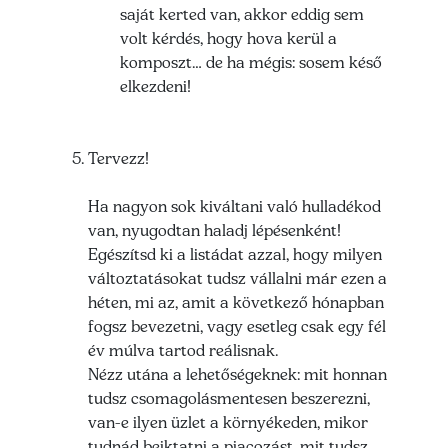
saját kerted van, akkor eddig sem
volt kérdés, hogy hova kerül a
komposzt… de ha mégis: sosem késő
elkezdeni!
Tervezz!
Ha nagyon sok kiváltani való hulladékod
van, nyugodtan haladj lépésenként!
Egészítsd ki a listádat azzal, hogy milyen
változtatásokat tudsz vállalni már ezen a
héten, mi az, amit a következő hónapban
fogsz bevezetni, vagy esetleg csak egy fél
év múlva tartod reálisnak.
Nézz utána a lehetőségeknek: mit honnan
tudsz csomagolásmentesen beszerezni,
van-e ilyen üzlet a környékeden, mikor
tudnád beiktatni a piacozást, mit tudsz