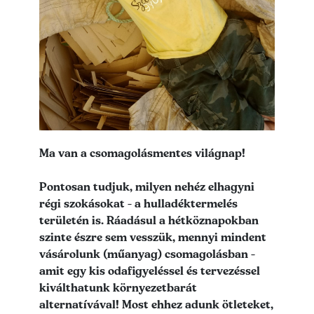
Lead szöveg
Ma van a csomagolásmentes világnap!
Pontosan tudjuk, milyen nehéz elhagyni
régi szokásokat - a hulladéktermelés
területén is. Ráadásul a hétköznapokban
szinte észre sem vesszük, mennyi mindent
vásárolunk (műanyag) csomagolásban -
amit egy kis odafigyeléssel és tervezéssel
kiválthatunk környezetbarát
alternatívával! Most ehhez adunk ötleteket,