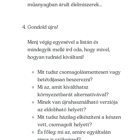
műanyagban árult élelmiszerek…
Gondold újra!
Menj végig egyesével a listán és
mindegyik mellé írd oda, hogy mivel,
hogyan tudnád kiváltani!
Mit tudsz csomagolásmentesen vagy
betétdíjasan beszerezni?
Mi az, amit kiválthatsz
környezetbarát alternatívával?
Minek van újrahasználható verziója
az eldobható helyett?
Mit tudsz házilag elkészíteni a készen
vett, csomagolt helyett?
És főleg: mi az, amire egyáltalán
nincs is szükséged?