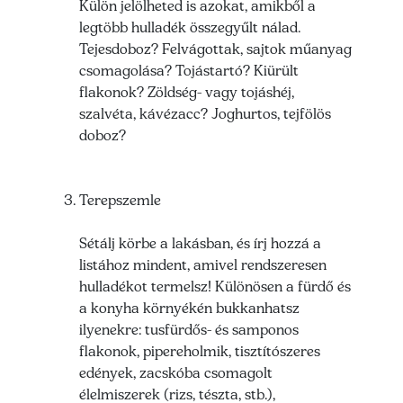
Külön jelölheted is azokat, amikből a
legtöbb hulladék összegyűlt nálad.
Tejesdoboz? Felvágottak, sajtok műanyag
csomagolása? Tojástartó? Kiürült
flakonok? Zöldség- vagy tojáshéj,
szalvéta, kávézacc? Joghurtos, tejfölös
doboz?
Terepszemle
Sétálj körbe a lakásban, és írj hozzá a
listához mindent, amivel rendszeresen
hulladékot termelsz! Különösen a fürdő és
a konyha környékén bukkanhatsz
ilyenekre: tusfürdős- és samponos
flakonok, pipereholmik, tisztítószeres
edények, zacskóba csomagolt
élelmiszerek (rizs, tészta, stb.),